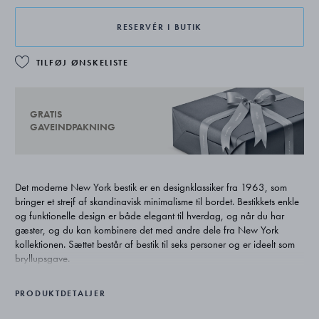
RESERVÉR I BUTIK
TILFØJ ØNSKELISTE
GRATIS
GAVEINDPAKNING
Det moderne New York bestik er en designklassiker fra 1963, som
bringer et strejf af skandinavisk minimalisme til bordet. Bestikkets enkle
og funktionelle design er både elegant til hverdag, og når du har
gæster, og du kan kombinere det med andre dele fra New York
kollektionen. Sættet består af bestik til seks personer og er ideelt som
bryllupsgave.
New York kollektionen er designet af Henning Koppel, som også har
PRODUKTDETALJER
skabt ure, smykker og andre af vores ikoniske designklassikere.
Henning Koppel var inspireret af modernismens idealer, og hans