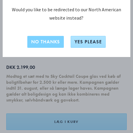
Would you like to be redirected to our North American
website instead?
NEW YORK KOLLEKTION
NEW YORK sæt, 24 dele (6x 011, 012,
017, 033)
NO THANKS
YES PLEASE
DKK 2.199,00
Modtag et sæt med to Sky Cocktail Coupe glas ved køb af
boligtilbehør for 2.500 kr eller mere. Kampagnen gælder
indtil 31. august, eller så længe lager haves. Kampagnen
gælder alt boligdesign og kan ikke kombineres med
smykker, sølvhåndværk og gavekort.
LÆG I KURV