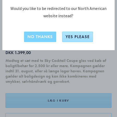
Would you like to be redirected to our North American
website instead?
ARNE JACOBSEN sæt, 16 stk. (4 x 011,
012, 017, 033)
NO THANKS
YES PLEASE
DKK 1.399,00
Modtag et sæt med to Sky Cocktail Coupe glas ved køb af
boligtilbehør for 2.500 kr eller mere. Kampagnen gælder
indtil 31. august, eller så længe lager haves. Kampagnen
gælder alt boligdesign og kan ikke kombineres med
smykker, sølvhåndværk og gavekort.
LÆG I KURV