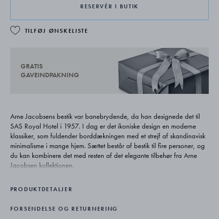
RESERVÉR I BUTIK
TILFØJ ØNSKELISTE
GRATIS
GAVEINDPAKNING
Arne Jacobsens bestik var banebrydende, da han designede det til
SAS Royal Hotel i 1957. I dag er det ikoniske design en moderne
klassiker, som fuldender borddækningen med et strejf af skandinavisk
minimalisme i mange hjem. Sættet består af bestik til fire personer, og
du kan kombinere det med resten af det elegante tilbehør fra Arne
Jacobsen kollektionen.
Den danske arkitekt Arne Jacobsen forenede klassisk funktionalitet
PRODUKTDETALJER
med enkle linjer og var med til at indføre modernismen i Danmark.
Hans ikoniske design inden for arkitektur, møbler og boligtilbehør er
FORSENDELSE OG RETURNERING
kendt over hele verden.