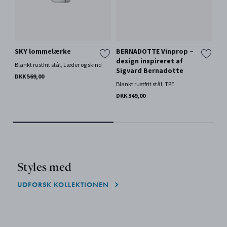
SKY lommelærke
BERNADOTTE Vinprop –
BE
design inspireret af
Fl
Blankt rustfrit stål, Læder og skind
Sigvard Bernadotte
in
DKK 569,00
Be
Blankt rustfrit stål, TPE
Blan
DKK 349,00
DKK
Styles med
UDFORSK KOLLEKTIONEN