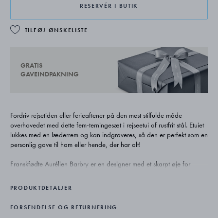
RESERVÉR I BUTIK
TILFØJ ØNSKELISTE
GRATIS
GAVEINDPAKNING
Fordriv rejsetiden eller ferieaftener på den mest stilfulde måde
overhovedet med dette fem-terningesæt i rejseetui af rustfrit stål. Etuiet
lukkes med en læderrem og kan indgraveres, så den er perfekt som en
personlig gave til ham eller hende, der har alt!
Franskfødte Aurélien Barbry er en designer med et skarpt øje for
enkel, men sofistikeret æstetik og naturlige, organiske former. Hans
arbejde har til formål at gøre hverdagen lettere og smukkere –
PRODUKTDETALJER
kriterier, der gør ham til et oplagt valg for samarbejde med Georg
Jensen.
FORSENDELSE OG RETURNERING