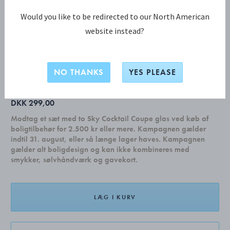
Would you like to be redirected to our North American
website instead?
SKY KOLLEKTION
SKY terningeetui og terninger
NO THANKS
YES PLEASE
DKK 299,00
Modtag et sæt med to Sky Cocktail Coupe glas ved køb af
boligtilbehør for 2.500 kr eller mere. Kampagnen gælder
indtil 31. august, eller så længe lager haves. Kampagnen
gælder alt boligdesign og kan ikke kombineres med
smykker, sølvhåndværk og gavekort.
LÆG I KURV