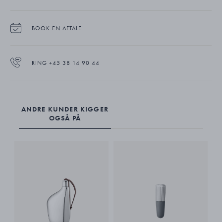
Rejseetuiet er udførligt fremstillet i spejlblankt, poleret rustfrit stål med
læderrem. Det indeholder fem klassiske terninger.
BOOK EN AFTALE
RING +45 38 14 90 44
ANDRE KUNDER KIGGER
OGSÅ PÅ