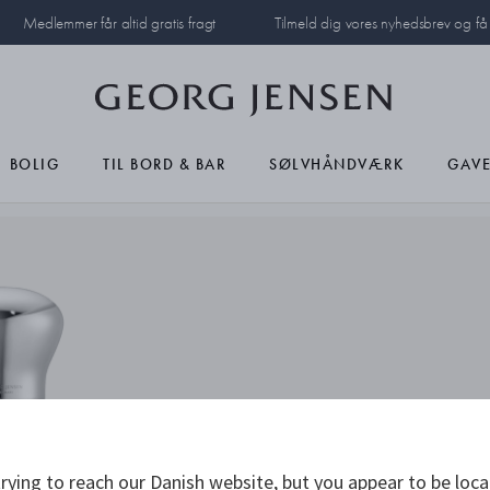
Medlemmer får altid gratis fragt
Tilmeld dig vores nyhedsbrev og f
BOLIG
TIL BORD & BAR
SØLVHÅNDVÆRK
GAVE
rying to reach our Danish website, but you appear to be loca