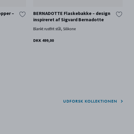
pper –
BERNADOTTE Flaskebakke – design
B
inspireret af Sigvard Bernadotte
i
Blankt rustfrit stål, Silikone
Bl
DKK 499,00
D
UDFORSK KOLLEKTIONEN