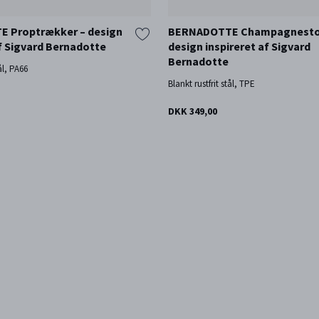
 Proptrækker – design
BERNADOTTE Champagnesto
af Sigvard Bernadotte
design inspireret af Sigvard
Bernadotte
tål, PA66
Blankt rustfrit stål, TPE
DKK 349,00