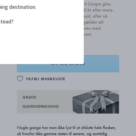
Modtag et sæt med to Sky Cocktail Coupe glas
ping destination.
ved køb af boligtilbehør for 2.500 kr eller mere.
Kampagnen gælder indtil 31. august, eller så
stead?
længe lager haves. Kampagnen gælder alt
boligdesign og kan ikke kombineres med
smykker, sølvhåndværk og gavekort.
GIV MIG BESKED
TILFØJ ØNSKELISTE
GRATIS
GAVEINDPAKNING
Nogle gange har man ikke lyst til at afslutte hele flasken,
så hvorfor ikke gemme resten til senere, og samtidig