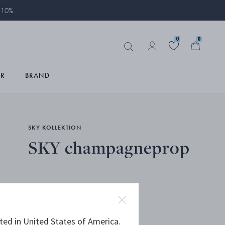
å 10%
0
0
R
BRAND
SKY KOLLEKTION
SKY champagneprop
Udsolgt
DKK 349,00
ted in United States of America.