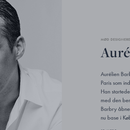
MØD DESIGNER
Auré
Aurélien Ba
Paris som ind
Han startede
med den berø
Barbry åbned
nu base i Kø