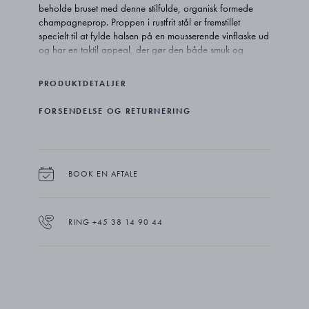
beholde bruset med denne stilfulde, organisk formede
champagneprop. Proppen i rustfrit stål er fremstillet
specielt til at fylde halsen på en mousserende vinflaske ud
og har en taktil appeal, der gør den både smuk og
funktionel. Det er den perfekte værtsgave og/eller
fuldender en større samling af Sky-bartilbehør.
PRODUKTDETALJER
Franskfødte Aurélien Barbry beskriver sit arbejde som
FORSENDELSE OG RETURNERING
"æstetisk funktionalitet", da det forener elegance og
praktisk anvendelighed. Sky-kollektionen af bord- og
bartilbehør udviklet for Georg Jensen er et godt eksempel
på hans filosofi om naturlige former anvendt til
hverdagsprodukter, der er lige så nyttige, som de er
BOOK EN AFTALE
smukke.
Champagneproppen er dygtigt udført i rustfrit stål med
RING +45 38 14 90 44
spejlglat, poleret finish. Og den leveres i en elegant æske,
hvilket gør den til den ideelle gave.