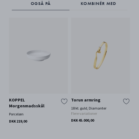
OGSÅ PÅ
KOMBINÉR MED
KOPPEL
Torun armring
BE
Morgenmadsskål
fa
18 kt. guld, Diamanter
in
Flere variationer
Porcelæn
Be
DKK 45.000,00
DKK 219,00
Por
DKK