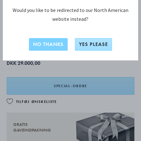
Would you like to be redirected to our North American
website instead?
THE ARTISANS SERIES KOLLEKTION
ARTISANS SERIES Mælkekande
NO THANKS
YES PLEASE
DKK 29.000,00
SPECIAL-ORDRE
TILFØJ ØNSKELISTE
GRATIS
GAVEINDPAKNING