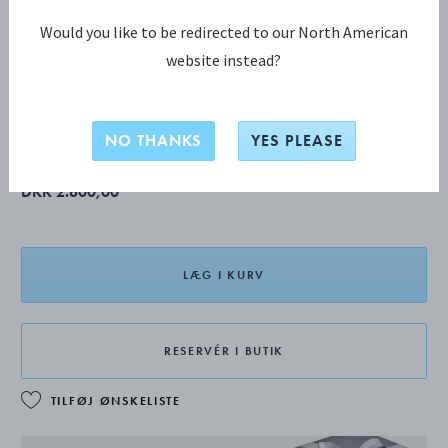
Would you like to be redirected to our North American
website instead?
ANTIK spisegaffel
Produktet har forlænget leveringstid på 2-8 uger.
NO THANKS
YES PLEASE
DKK 2.800,00
LÆG I KURV
RESERVÉR I BUTIK
TILFØJ ØNSKELISTE