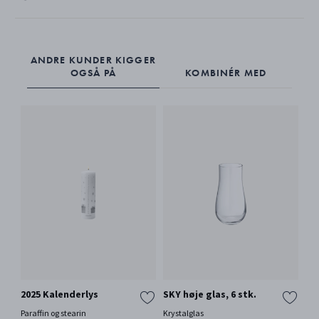
ANDRE KUNDER KIGGER
OGSÅ PÅ
KOMBINÉR MED
2025 Kalenderlys
SKY høje glas, 6 stk.
FU
Paraffin og stearin
Krystalglas
18 