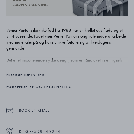
GAVEINDPAKNING
Verner Pantons ikoniske fad fra 1988 har en krøllet overflade og et
unikt udseende. Fadet viser Verner Pantons originale måde at arbejde
med materialer på og hans unikke fortolkning af hverdagens
genstande.
Det er et imponerende stykke design, som er håndlavet i sterlingsølv i
Georg Jensens egen sølvsmed i København. Verner Panton begyndte
designprocessen med et stykke aluminiumsfolie i tæt samarbejde med
PRODUKTDETALJER
Georg Jensen. Det blev krøllet sammen og derefter glattet ud igen som
et billede på det endelige design.
FORSENDELSE OG RETURNERING
BOOK EN AFTALE
RING +45 38 14 90 44