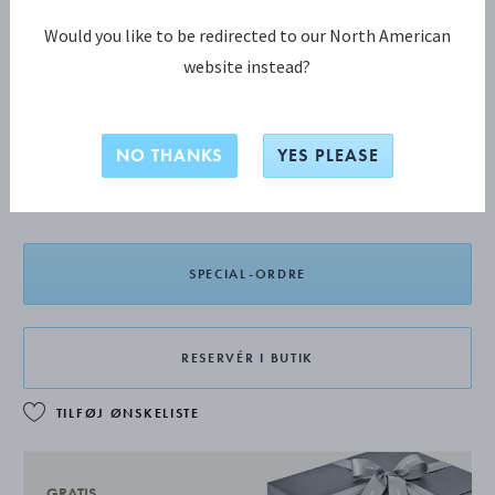
Would you like to be redirected to our North American
website instead?
PANTON fad
NO THANKS
YES PLEASE
DKK 188.500,00
SPECIAL-ORDRE
RESERVÉR I BUTIK
TILFØJ ØNSKELISTE
GRATIS