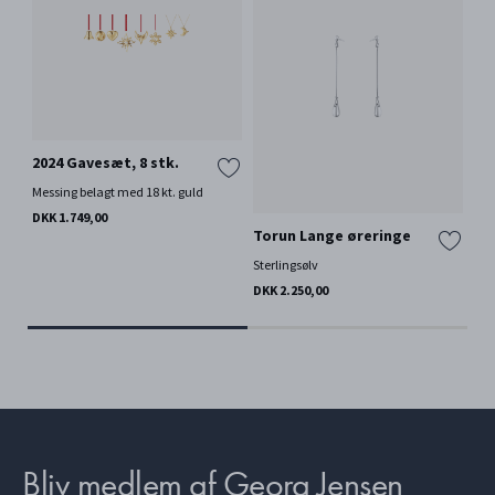
2024 Gavesæt, 8 stk.
Messing belagt med 18 kt. guld
DKK 1.749,00
Torun Lange øreringe
20
Sterlingsølv
Ste
DKK 2.250,00
DKK
Bliv medlem af Georg Jensen