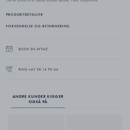
Der er plads til to større stykker sølvtøj, f.eks. kageknive.
PRODUKTDETALJER
FORSENDELSE OG RETURNERING
BOOK EN AFTALE
RING +45 38 14 90 44
ANDRE KUNDER KIGGER
OGSÅ PÅ