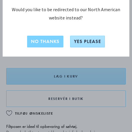
Would you like to be redirected to our North American
website instead?
Pose til sølvserveringsdele
NO THANKS
YES PLEASE
DKK 149,00
LÆG I KURV
RESERVÉR I BUTIK
TILFØJ ØNSKELISTE
Filtposen er ideel til opbevaring af sølvtøj.