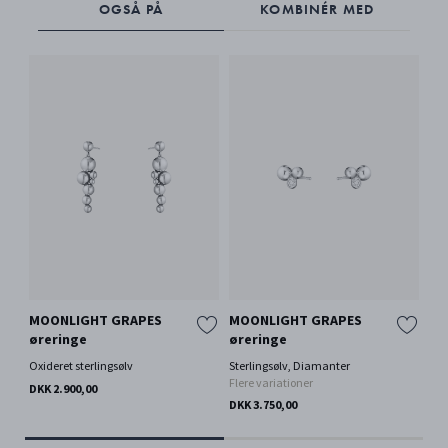
OGSÅ PÅ
KOMBINÉR MED
MOONLIGHT GRAPES
MOONLIGHT GRAPES
MO
øreringe
øreringe
Ør
Oxideret sterlingsølv
Sterlingsølv, Diamanter
Ste
Flere variationer
DKK 2.900,00
DKK
DKK 3.750,00