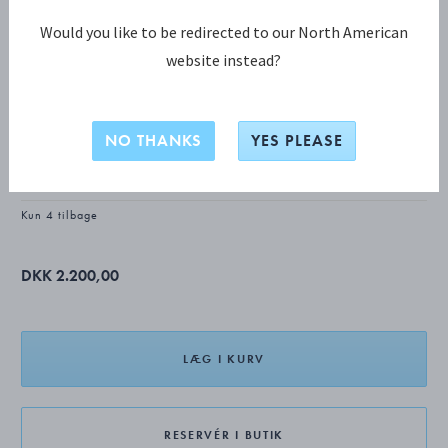
Would you like to be redirected to our North American
website instead?
MOONLIGHT GRAPES KOLLEKTION
MOONLIGHT GRAPES Ear cuffs
NO THANKS
YES PLEASE
STERLINGSØLV
Kun 4 tilbage
DKK 2.200,00
LÆG I KURV
RESERVÉR I BUTIK