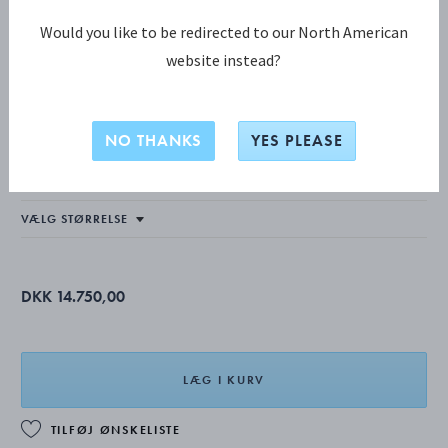
Would you like to be redirected to our North American
website instead?
MOONLIGHT GRAPES KOLLEKTION
MOONLIGHT GRAPES Halskæde
NO THANKS
YES PLEASE
STERLINGSØLV
DKK 14.750,00
LÆG I KURV
TILFØJ ØNSKELISTE