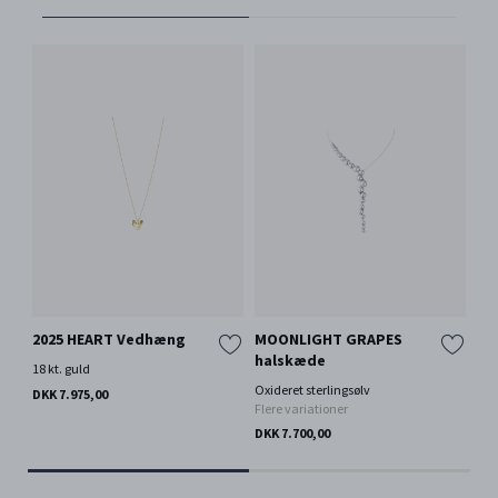
2025 HEART Vedhæng
MOONLIGHT GRAPES
MO
halskæde
Ch
18 kt. guld
Oxideret sterlingsølv
Ste
DKK 7.975,00
Flere variationer
DKK
DKK 7.700,00
Kun