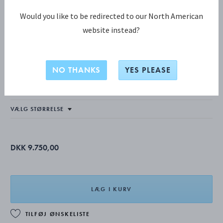
Would you like to be redirected to our North American
website instead?
MOONLIGHT GRAPES KOLLEKTION
MOONLIGHT GRAPES halskæde
NO THANKS
YES PLEASE
OXIDERET STERLINGSØLV
DKK 9.750,00
LÆG I KURV
TILFØJ ØNSKELISTE