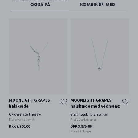
OGSÅ PÅ
KOMBINÉR MED
MOONLIGHT GRAPES
MOONLIGHT GRAPES
MO
halskæde
halskæde med vedhæng
ha
Oxideret sterlingsølv
Sterlingsølv, Diamanter
Oxi
Flere variationer
Flere variationer
DKK
DKK 7.700,00
DKK 3.975,00
Kun 4 tilbage