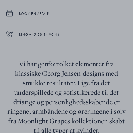
Moonlight Grapes vedhænget er udført i oxideret sterlingsølv.
BOOK EN AFTALE
Vedhænget hænger i en 45 centimeter lang kæde, og kædens
længde kan afkortes med 2 og 4 centimeter.
RING +45 38 14 90 44
Vi har genfortolket elementer fra
klassiske Georg Jensen-designs med
smukke resultater. Lige fra det
underspillede og sofistikerede til det
dristige og personlighedsskabende er
ringene, armbåndene og øreringene i sølv
fra Moonlight Grapes kollektionen skabt
til alle typer af kvinder.