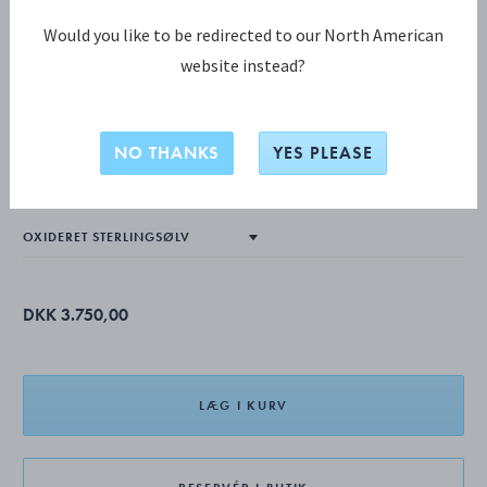
Would you like to be redirected to our North American
website instead?
MOONLIGHT GRAPES KOLLEKTION
MOONLIGHT GRAPES halskæde med
NO THANKS
YES PLEASE
vedhæng
DKK 3.750,00
LÆG I KURV