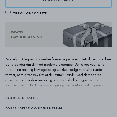
RESERVÉR I BUTIK
TILFØJ ØNSKELISTE
GRATIS
GAVEINDPAKNING
Moonlight Grapes halskæden former sig som en abstrakt vindrueklase
og fuldender din stil med moderne elegance. Det lange vedhæng
falder i en naturlig bevægelse og vækker opsigt med sine runde
former, som giver smykket et skulpturelt udtryk. Med sit moderne
design er halskæden smuk i sig selv, men du kan også bære den
sammen med kollektionens øreringe og skabe et klassisk og elegant
smykkesæt.
PRODUKTDETALJER
Den ikoniske Moonlight Grapes kollektion er inspirereret af et
druemotiv fra Georg Jensens originale sølvdesign fra 1920’erne. De
FORSENDELSE OG RETURNERING
elegante halskæder, øreringe og armbånd klæder kvinder i alle aldre,
og Moonlight Grapes kollektionen er en af vores designklassikere.