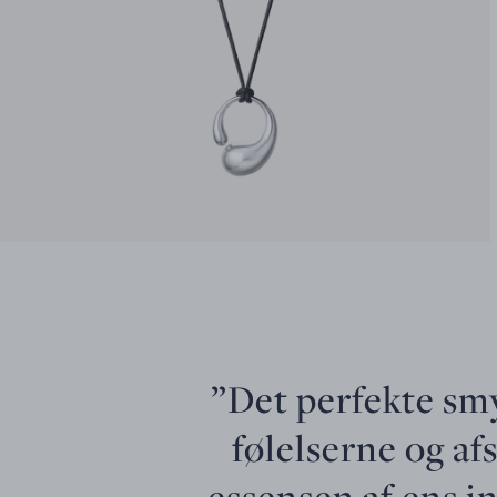
”Det perfekte sm
følelserne og a
essensen af ens i