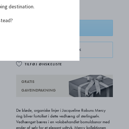
DKK 2.500,00
ping destination.
stead?
LÆG I KURV
RESERVÉR I BUTIK
TILFØJ ØNSKELISTE
GRATIS
GAVEINDPAKNING
De bløde, organiske linjer i Jacqueline Rabuns Mercy
ring bliver fortolket i dette vedhæng af sterlingsølv.
Vedhænget bæres i en voksbehandlet bomuldssnor med
ender af sølv for et elegant udtryk. Mercy kollektionen