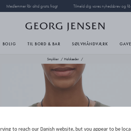
Medlemmer får altid gratis fragt
Tilmeld dig vores nyhedsbrev og f
BOLIG
TIL BORD & BAR
SØLVHÅNDVÆRK
GAVE
Smykker
Halskæder
rying to reach our Danish website, but you appear to be loca