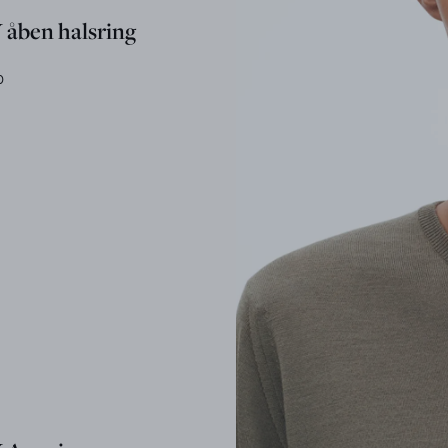
åben halsring
0