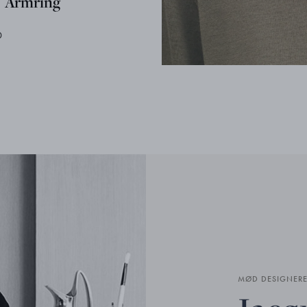
Armring
0
MØD DESIGNER