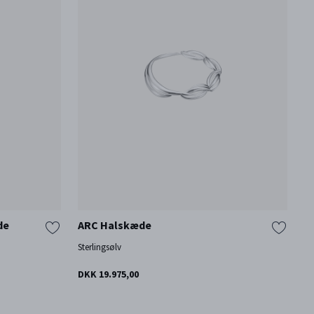
de
ARC Halskæde
A
Sterlingsølv
St
DKK 19.975,00
DK