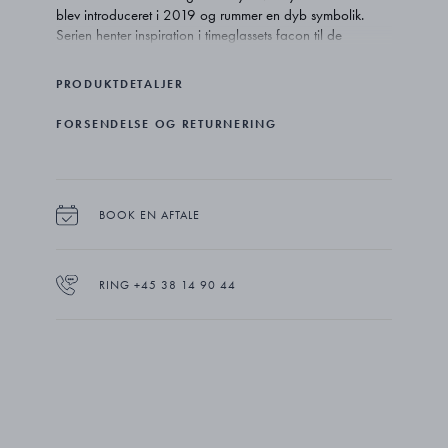
blev introduceret i 2019 og rummer en dyb symbolik.
Serien henter inspiration i timeglassets facon til de
skulpturelle smykker, som bliver et billede på tiden, der
går.
PRODUKTDETALJER
FORSENDELSE OG RETURNERING
BOOK EN AFTALE
RING +45 38 14 90 44