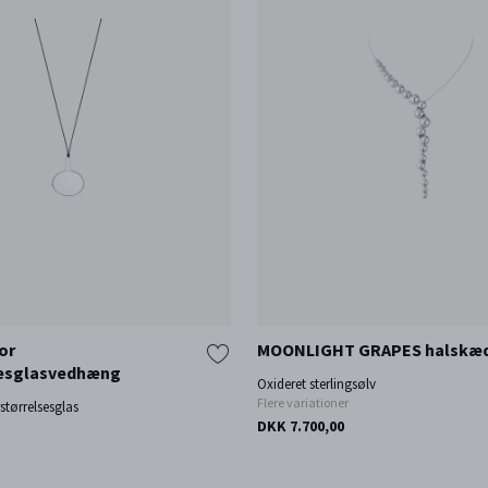
or
MOONLIGHT GRAPES halskæ
sesglasvedhæng
Oxideret sterlingsølv
Flere variationer
rstørrelsesglas
DKK 7.700,00