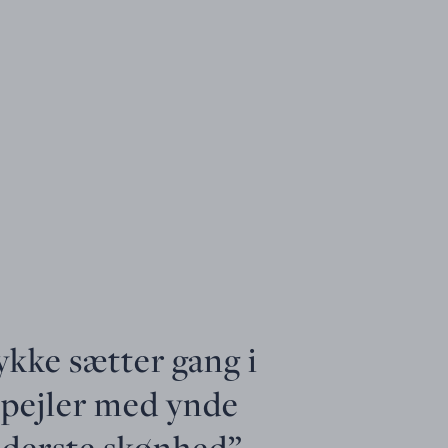
ykke sætter gang i
fspejler med ynde
nderste skønhed” -