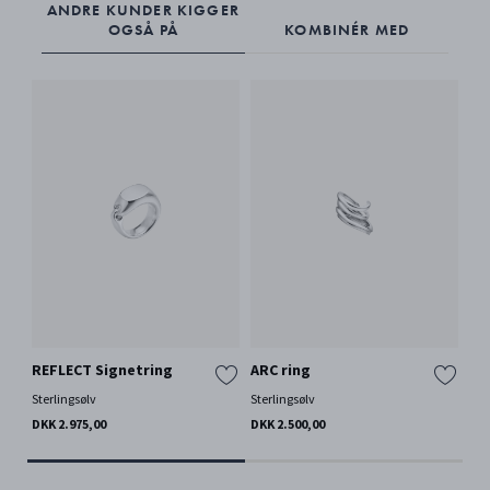
ANDRE KUNDER KIGGER
OGSÅ PÅ
KOMBINÉR MED
REFLECT Signetring
ARC ring
To
Sterlingsølv
Sterlingsølv
Ste
DKK 2.975,00
DKK 2.500,00
DKK