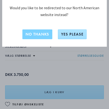
Would you like to be redirected to our North American
website instead?
CURVE KOLLEKTION
CURVE ring
NO THANKS
YES PLEASE
STØRRELSESGUIDE
DKK 3.750,00
LÆG I KURV
TILFØJ ØNSKELISTE