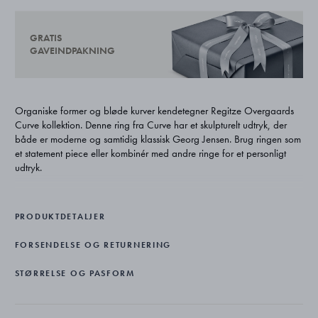
GRATIS
GAVEINDPAKNING
Organiske former og bløde kurver kendetegner Regitze Overgaards
Curve kollektion. Denne ring fra Curve har et skulpturelt udtryk, der
både er moderne og samtidig klassisk Georg Jensen. Brug ringen som
et statement piece eller kombinér med andre ringe for et personligt
udtryk.
Regitze Overgaard har samarbejdet med Georg Jensen ad flere
omgange. Curve kollektionen er en dristig og stilsikker kollektion til den
PRODUKTDETALJER
sofistikerede kvinde.
FORSENDELSE OG RETURNERING
Curve ringen er udført i sterling sølv.
STØRRELSE OG PASFORM