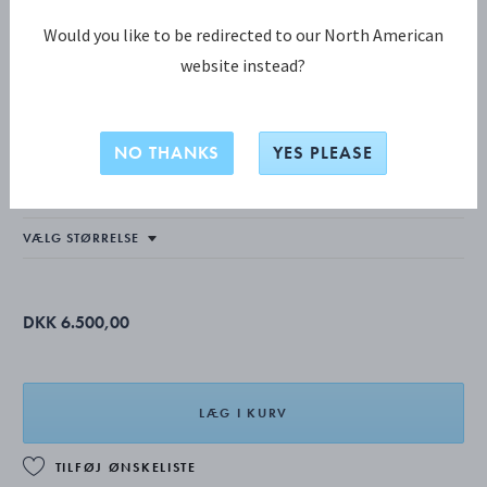
Would you like to be redirected to our North American
website instead?
WEFT KOLLEKTION
WEFT armbånd med dobbelte led
NO THANKS
YES PLEASE
STERLINGSØLV
DKK 6.500,00
LÆG I KURV
TILFØJ ØNSKELISTE