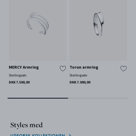
MERCY Armring
Torun armring
RE
Sterlingsølv
Sterlingsølv
18 
DKK 7.500,00
DKK 7.000,00
DKK
Styles med
UDFORSK KOLLEKTIONEN