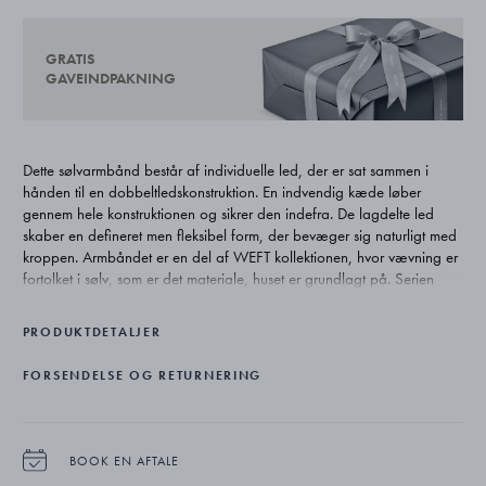
GRATIS
GAVEINDPAKNING
Dette sølvarmbånd består af individuelle led, der er sat sammen i
hånden til en dobbeltledskonstruktion. En indvendig kæde løber
gennem hele konstruktionen og sikrer den indefra. De lagdelte led
skaber en defineret men fleksibel form, der bevæger sig naturligt med
kroppen. Armbåndet er en del af WEFT kollektionen, hvor vævning er
fortolket i sølv, som er det materiale, huset er grundlagt på. Serien
hviler på Georg Jensens mangeårige tilknytning til naturlige former og
genfortolker ældre trådmotiver til moderne smykker, der udforsker
PRODUKTDETALJER
bevægelse, materiale og gennemsigtighed.
FORSENDELSE OG RETURNERING
BOOK EN AFTALE