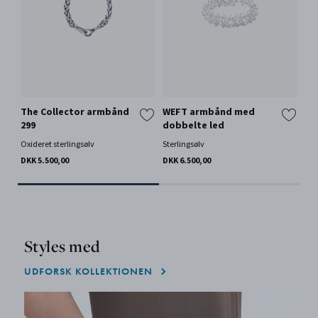
The Collector armbånd
WEFT armbånd med
OF
299
dobbelte led
Ste
Fle
Oxideret sterlingsølv
Sterlingsølv
DKK
DKK 5.500,00
DKK 6.500,00
Styles med
UDFORSK KOLLEKTIONEN