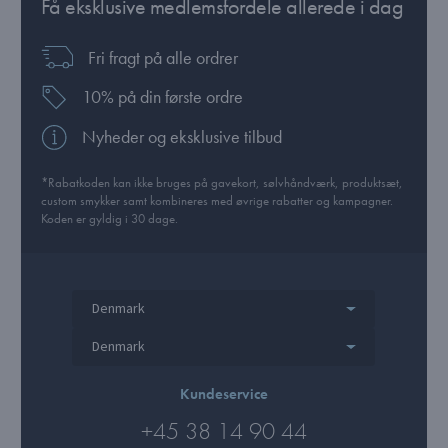
Få eksklusive medlemsfordele allerede i dag
Fri fragt på alle ordrer
10% på din første ordre
Nyheder og eksklusive tilbud
*Rabatkoden kan ikke bruges på gavekort, sølvhåndværk, produktsæt,
custom smykker samt kombineres med øvrige rabatter og kampagner.
Koden er gyldig i 30 dage.
Denmark
Denmark
Kundeservice
+45 38 14 90 44