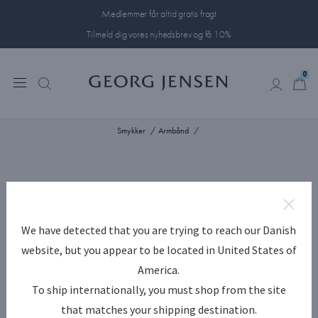
Medlemmer får altid gratis fragt
Tilmeld dig vores nyhedsbrev og få 10%
0
0
0
Smykker
Armbånd
We have detected that you are trying to reach our Danish
We have detected that you are trying to reach our Danish
website, but you appear to be located in United States of
website, but you appear to be located in United States of
America.
America.
To ship internationally, you must shop from the site
To ship internationally, you must shop from the site
that matches your shipping destination.
that matches your shipping destination.