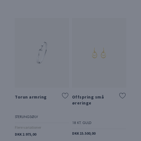
Torun armring
Offspring små
REFLE
øreringe
STERLINGSØLV
18 KT.
18 KT. GULD
Flere variationer
FRA DK
DKK 15.500,00
DKK 2.975,00