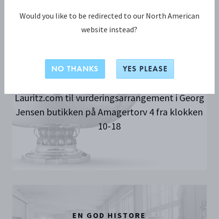
Would you like to be redirected to our North American
website instead?
GEORG JENSEN FLAGSHIP STORE
NO THANKS
YES PLEASE
Den 7. februar inviterer Georg Jensen og
Lauritz.com til vurderingsarrangement i Georg
Jensen butikken på Amagertorv 4 fra klokken
10-18
EN GOD HISTORE