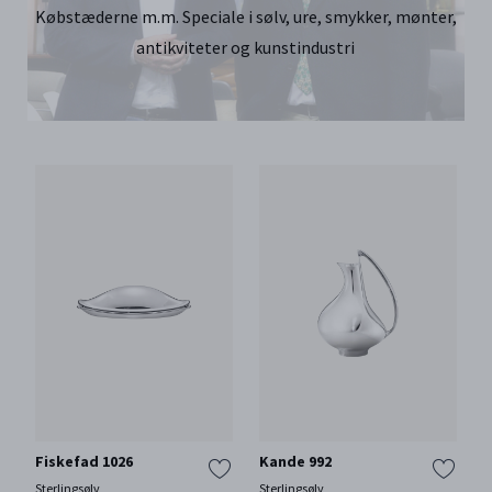
Købstæderne m.m. Speciale i sølv, ure, smykker, mønter,
antikviteter og kunstindustri
Fiskefad 1026
Kande 992
Sterlingsølv
Sterlingsølv