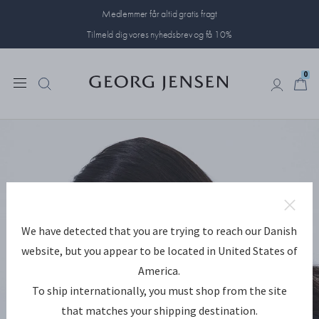
Medlemmer får altid gratis fragt
Tilmeld dig vores nyhedsbrev og få 10%
0
0
JULEGAVEIDÉER 2023
We have detected that you are trying to reach our Danish
Julegaver til hende
website, but you appear to be located in United States of
America.
Vis din kærlighed til kvinderne i dit liv – din hustru, mor, søster eller
To ship internationally, you must shop from the site
datter – med en helt særlig julegave.
that matches your shipping destination.