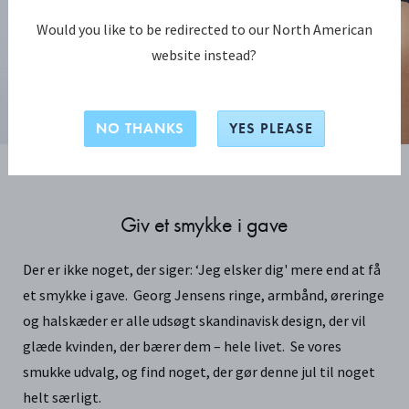
Would you like to be redirected to our North American
SE GAVER TIL HENDE
website instead?
NO THANKS
YES PLEASE
Giv et smykke i gave
Der er ikke noget, der siger: ‘Jeg elsker dig' mere end at få
et smykke i gave. Georg Jensens ringe, armbånd, øreringe
og halskæder er alle udsøgt skandinavisk design, der vil
glæde kvinden, der bærer dem – hele livet. Se vores
smukke udvalg, og find noget, der gør denne jul til noget
helt særligt.