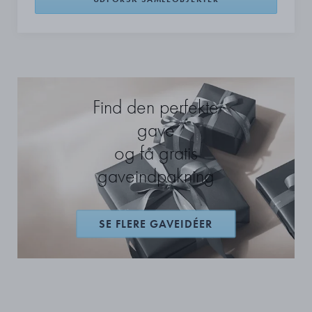
Find den perfekte
gave
og få gratis
gaveindpakning
SE FLERE GAVEIDÉER