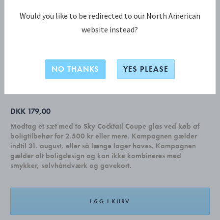
Would you like to be redirected to our North American
website instead?
BERNADOTTE KOLLEKTION
BERNADOTTE stegegaffel-Originalt
Design af Sigvard Bernadotte
NO THANKS
YES PLEASE
DKK 179,00
Modtag et sæt med to Sky Cocktail Coupe glas ved køb af
boligtilbehør for 2.500 kr eller mere. Kampagnen gælder
indtil 31. august, eller så længe lager haves. Kampagnen
gælder alt boligdesign og kan ikke kombineres med
smykker, sølvhåndværk og gavekort.
LÆG I KURV