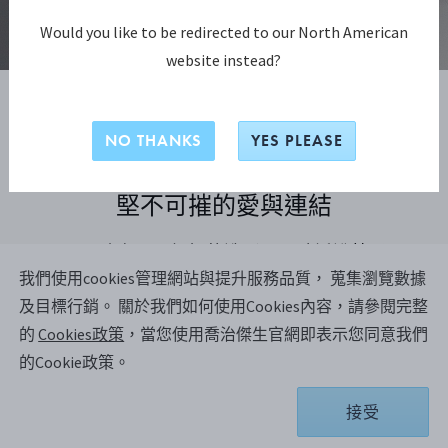
Would you like to be redirected to our North American
SHOP NOW
website instead?
NO THANKS
YES PLEASE
堅不可摧的愛與連結
Offspring 珠寶環環相扣的造形，明確訴說著堅不可
我們使用cookies管理網站與提升服務品質， 蒐集瀏覽數據
摧的愛，以及人與人之間互依互存的關係連結。設
及目標行銷。
關於我們如何使用Cookies內容，請參閱完整
計靈感來自母親與子女之間的親情羈絆，同時展現
的
Cookies政策
，當您使用喬治傑生官網即表示您同意我們
手足、伴侶或朋友間密不可分的情感。賈桂琳‧芮
的Cookie政策。
賓(Jacqueline Rabun)的情感與符號作品流露雋永美
感，非常適合作為傳家之寶，代代相傳。
接受