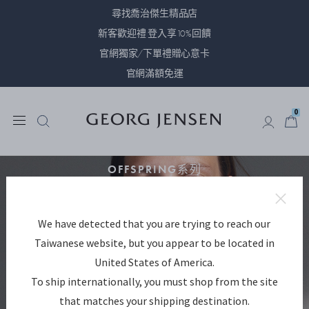
尋找喬治傑生精品店
新客歡迎禮 登入享10%回饋
官網獨家/下單禮贈心意卡
官網滿額免運
0
0
OFFSPRING系列
以OFFSPRING系列，致敬
We have detected that you are trying to reach our
母親與女兒間最親密的情
Taiwanese website, but you appear to be located in
感紐帶
United States of America.
To ship internationally, you must shop from the site
that matches your shipping destination.
Celebrate the bond between mother and daughter with Offspring