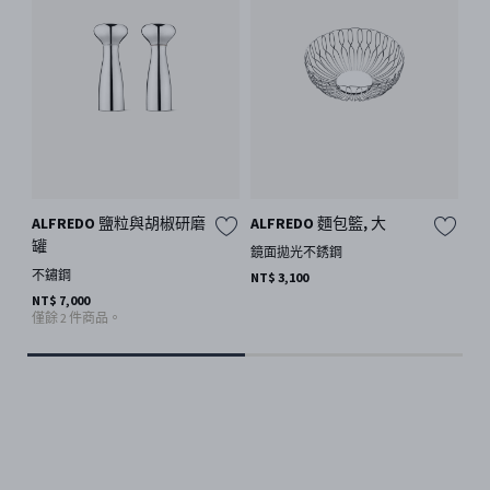
ALFREDO 鹽粒與胡椒研磨
ALFREDO 麵包籃, 大
A
罐
鏡面拋光不銹鋼
鏡
不鏽鋼
NT$ 3,100
NT$
NT$ 7,000
僅餘 2 件商品。