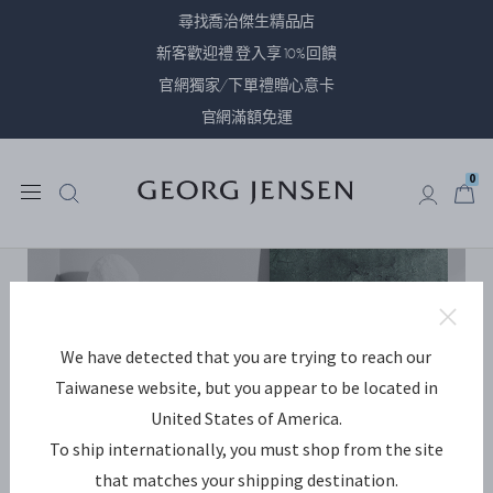
尋找喬治傑生精品店
新客歡迎禮 登入享10%回饋
官網獨家/下單禮贈心意卡
官網滿額免運
0
0
We have detected that you are trying to reach our
Taiwanese website, but you appear to be located in
United States of America.
To ship internationally, you must shop from the site
that matches your shipping destination.