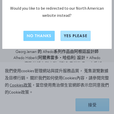
Would you like to be redirected to our North American
website instead?
系列
NO THANKS
YES PLEASE
Alfredo系列
Georg Jensen 的 Alfredo系列作品由阿根廷設計師
Alfredo Häberli(阿爾弗雷多・哈伯利) 設計。Alfredo
Häberli 喜歡將活力與幽默感融入日常物品，廚房紙
巾架、椒鹽罐、麵包籃、水瓶和鑰匙圈等一系列作
我們使用cookies管理網站與提升服務品質， 蒐集瀏覽數據
品擺放一起時完整且和諧，為您的日常家務增添雅
及目標行銷。
關於我們如何使用Cookies內容，請參閱完整
致風格。
的
Cookies政策
，當您使用喬治傑生官網即表示您同意我們
的Cookie政策。
接受
篩選條件
按照以下排列：