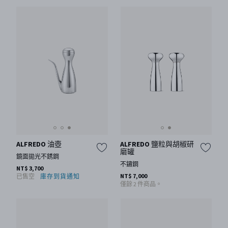
ALFREDO 油壺
ALFREDO 鹽粒與胡椒研
磨罐
鏡面拋光不銹鋼
不鏽鋼
NT$ 3,700
NT$ 7,000
已售空
庫存到貨通知
僅餘 2 件商品。