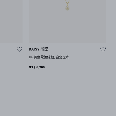
DAISY 吊墜
T
18K黃金電鍍純銀, 白瓷琺瑯
純
其
NT$ 6,200
NT