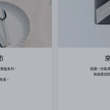
市
出餐盤系列，
挑選一份能
無論是送
角落。