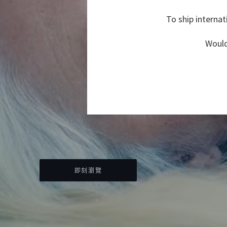
To ship internat
Would
即刻瀏覽