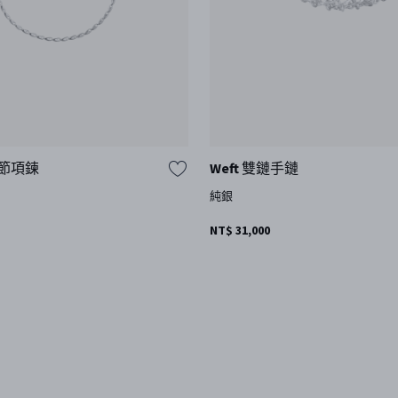
 鏈節項鍊
Weft 雙鏈手鏈
純銀
NT$ 31,000