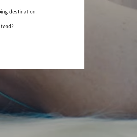
ping destination.
stead?