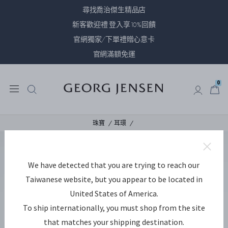
尋找喬治傑生精品店
新客歡迎禮 登入享10%回饋
官網獨家/下單禮贈心意卡
官網滿額免運
0
0
珠寶
耳環
We have detected that you are trying to reach our
Taiwanese website, but you appear to be located in
United States of America.
To ship internationally, you must shop from the site
that matches your shipping destination.