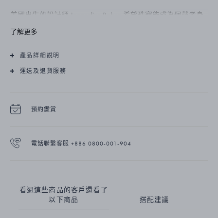
美國出生的設計師 Jacqueline Rabun 希望珠寶能成為佩戴者身
體的一部分，為其增添光彩自信。 Offspring 系列靈感源自母
了解更多
子間堅不可摧的情感連結，亦可代表兄弟姐妹、愛人或摯友之
間的深厚關係。 其作品具備鮮明的有機形狀特徵，傳遞體貼
產品詳細說明
且深刻永恆的愛。
運送及退貨服務
此款耳環主要材質為純銀。
網路限定。
預約鑑賞
電話聯繫客服 +886 0800-001-904
看過這些商品的客戶還看了
以下商品
搭配建議