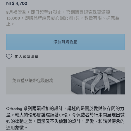
NT$ 4,700
8月禮贈季，即日起至31號止，官網購買銀質珠寶滿額
15,000，即贈品牌經典愛心鑰匙圈1只，數量有限、送完為
止。
添加到購物籃
加入願望清單
免費禮品緞帶包裝服務
Offspring 系列兩環相扣的設計，講述的是關於愛與依存間的力
量。較大的環形庇護環繞著小環，令佩戴者於行走間展現出微
妙的律動之美，簡潔又不失優雅的設計，是愛、和諧與傳承的
通用象徵。