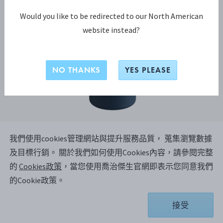
Would you like to be redirected to our North American
website instead?
NO THANKS
YES PLEASE
我們使用cookies管理網站與提升服務品質， 蒐集瀏覽數據
SKY系列
及目標行銷。
關於我們如何使用Cookies內容，請參閱完整
SKY 旅行杯，藍色
的
Cookies政策
，當您使用喬治傑生官網即表示您同意我們
的Cookie政策。
不鏽鋼, 塑膠
接受