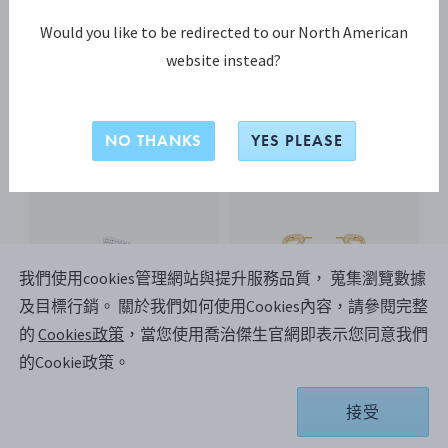
前往首頁
Would you like to be redirected to our North American
website instead?
熱賣產品
NO THANKS
YES PLEASE
我們使用cookies管理網站與提升服務品質， 蒐集瀏覽數據
及目標行銷。
關於我們如何使用Cookies內容，請參閱完整
的
Cookies政策
，當您使用喬治傑生官網即表示您同意我們
的Cookie政策。
Mercy 戒指
MERCY 耳環
Co
接受
純銀, 鑽石, 0.37 ct.
18K黃金, 白鑽，0.41 ct.
氧