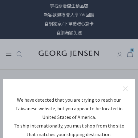
尋找喬治傑生精品店
新客歡迎禮 登入享10%回饋
官網獨家/下單禮贈心意卡
官網滿額免運
0
0
此頁面出現錯
誤，暫時無法
使用...
您所嘗試連結的頁面不存在， 造成
We have detected that you are trying to reach our
不便尚請諒解。
Taiwanese website, but you appear to be located in
如何繼續:
United States of America.
To ship internationally, you must shop from the site
返回您所在之上一頁面
that matches your shipping destination.