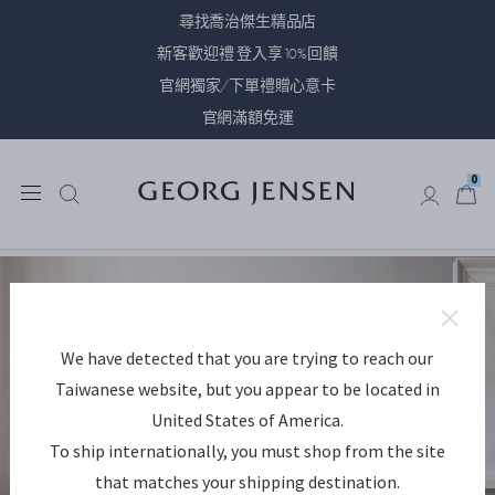
尋找喬治傑生精品店
新客歡迎禮 登入享10%回饋
官網獨家/下單禮贈心意卡
官網滿額免運
0
0
We have detected that you are trying to reach our
Taiwanese website, but you appear to be located in
United States of America.
To ship internationally, you must shop from the site
that matches your shipping destination.