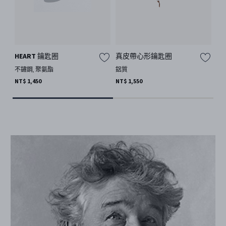
HEART 鑰匙圈
真皮帶心形鑰匙圈
EL
不鏽鋼, 聚氨酯
鋁質
聚
NT$ 1,450
NT$ 1,550
NT$