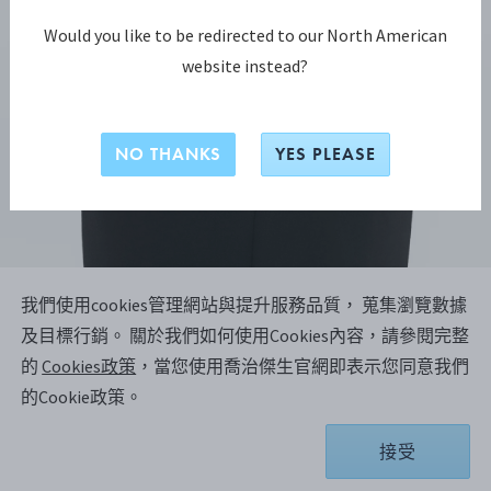
Would you like to be redirected to our North American
website instead?
NO THANKS
YES PLEASE
我們使用cookies管理網站與提升服務品質， 蒐集瀏覽數據
OFFSPRING系列
及目標行銷。
關於我們如何使用Cookies內容，請參閱完整
OFFSPRING 手鍊
的
Cookies政策
，當您使用喬治傑生官網即表示您同意我們
的Cookie政策。
純銀, 18K玫瑰金
接受