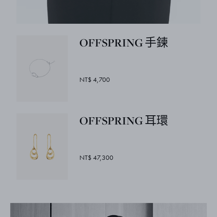
OFFSPRING 手鍊
NT$ 4,700
OFFSPRING 耳環
NT$ 47,300