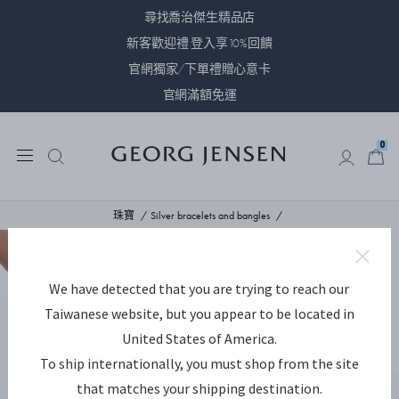
尋找喬治傑生精品店
新客歡迎禮 登入享10%回饋
官網獨家/下單禮贈心意卡
官網滿額免運
0
0
珠寶
Silver bracelets and bangles
We have detected that you are trying to reach our
Taiwanese website, but you appear to be located in
United States of America.
To ship internationally, you must shop from the site
that matches your shipping destination.