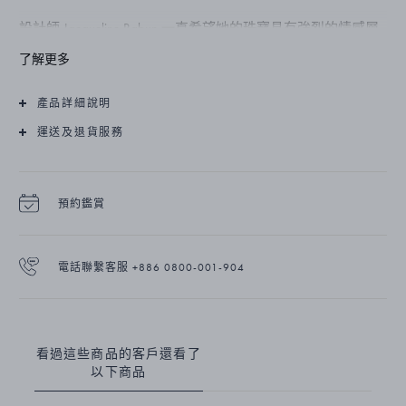
設計師 Jacqueline Rabun 一直希望她的珠寶具有強烈的情感層
面，她從母子間強大的情感連結中獲得靈感，創造出備受喜愛
了解更多
的 Offspring 系列。相互連結的有機自然造型外觀精美，打動
人心。
產品詳細說明
該手鏈由純銀製成，並附有 18K 玫瑰金元素。可使用調節環
運送及退貨服務
扣調整其長度。
預約鑑賞
電話聯繫客服 +886 0800-001-904
看過這些商品的客戶還看了
以下商品