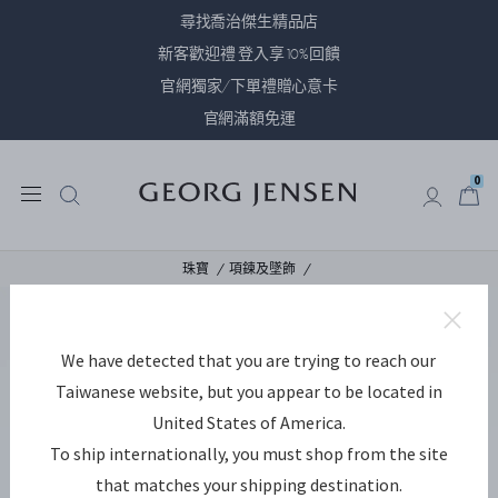
尋找喬治傑生精品店
新客歡迎禮 登入享10%回饋
官網獨家/下單禮贈心意卡
官網滿額免運
0
0
珠寶
項鍊及墜飾
We have detected that you are trying to reach our
Taiwanese website, but you appear to be located in
United States of America.
To ship internationally, you must shop from the site
that matches your shipping destination.