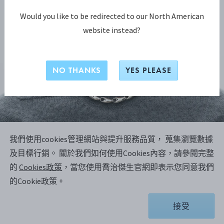
Would you like to be redirected to our North American
website instead?
NO THANKS
YES PLEASE
我們使用cookies管理網站與提升服務品質， 蒐集瀏覽數據
REFLECT系列
及目標行銷。
關於我們如何使用Cookies內容，請參閱完整
REFLECT 鏈節項鍊
的
Cookies政策
，當您使用喬治傑生官網即表示您同意我們
的Cookie政策。
純銀
接受
選擇尺寸