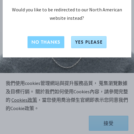
Would you like to be redirected to our North American
website instead?
NO THANKS
YES PLEASE
我們使用cookies管理網站與提升服務品質， 蒐集瀏覽數據
REFLECT系列
及目標行銷。
關於我們如何使用Cookies內容，請參閱完整
REFLECT 鏈節項鍊
的
Cookies政策
，當您使用喬治傑生官網即表示您同意我們
的Cookie政策。
純銀
接受