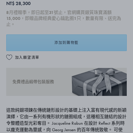
NT$ 28,300
8月禮贈季，即日起至31號止，官網購買銀質珠寶滿額
15,000，即贈品牌經典愛心鑰匙圈1只，數量有限、送完為
止。
添加到購物籃
加入願望清單
免費禮品緞帶包裝服務
這款純銀項鍊在傳統鏈形設計的基礎上注入富有現代感的新穎
演繹，它由一系列有機形狀的鏈圈組成，這種相互鏈結的設計
令整體造型光彩奪目。 Jacqueline Rabun 在設計 Reflect 系列時
以龐克運動為靈感，向 Georg Jensen 的百年傳統致敬。 可使