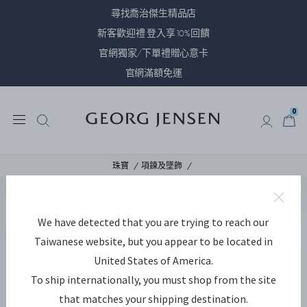
尋找喬治傑生精品店
新客歡迎禮 登入享10%回饋
官網獨家/下單禮贈心意卡
官網滿額免運
0
0
珠寶
項鍊及墜飾
We have detected that you are trying to reach our
Taiwanese website, but you appear to be located in
United States of America.
To ship internationally, you must shop from the site
that matches your shipping destination.