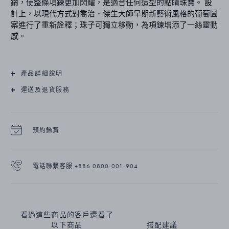
鑽，使整條項鍊更加閃耀，是適合任何造型的點睛珠寶。 設
計上，以現代方式對喬治．傑生大師早期新藝術風格的葡萄圖
案進行了重新詮釋；珠子可獨立移動，為項鍊增添了一絲靈動
感。
產品詳細說明
運送及退貨服務
預約鑑賞
電話聯繫客服 +886 0800-001-904
看過這些商品的客戶還看了
以下商品
搭配建議