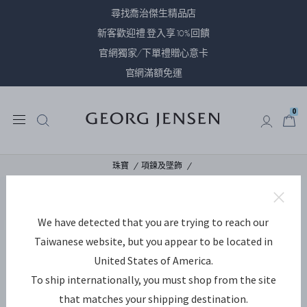
尋找喬治傑生精品店
新客歡迎禮 登入享10%回饋
官網獨家/下單禮贈心意卡
官網滿額免運
0
0
珠寶
項鍊及墜飾
We have detected that you are trying to reach our
Taiwanese website, but you appear to be located in
United States of America.
To ship internationally, you must shop from the site
that matches your shipping destination.