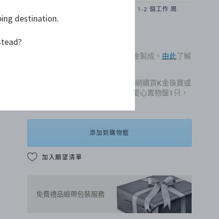
商品依據庫存所在地不同，配送時間約 1-2 個工作 周.
ping destination.
NT$ 156,500
stead?
每款金製珠寶設計均以再生 18K 金製成。
由此
了解
更多我們使用的再生金。
8月禮贈季，即日起至31號止，官網購買K金珠寶或
腕錶滿額35,000，即贈品牌經典愛心置物盤1只，
數量有限、送完為止。
添加到購物籃
加入願望清單
免費禮品緞帶包裝服務