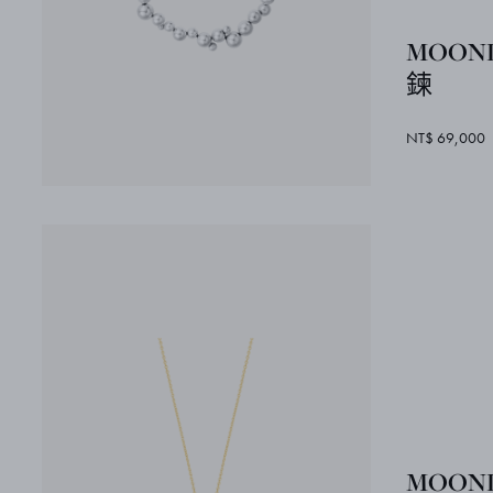
MOONL
鍊
NT$ 69,000
MOONL