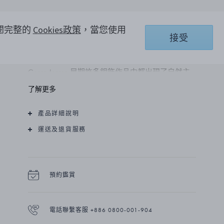
一串 18K 黃金珠似乎沿著領口有機生長，然後聚集
為一串葡萄，在鑽石光芒的閃耀下熠熠生輝。 珠子
參閱完整的
Cookies政策
，當您使用
接受
沿著鍊條自由流動，為這款優雅精緻的項鍊帶來動
感。
Georg Jensen 早期許多銀飾作品中都出現了自然主
義的葡萄圖案。 對於 Moonlight Grapes 系列，此細
了解更多
節已發展為真正永恆的有機自由流動設計。
產品詳細說明
這款項鍊由 18K 黃金與一顆 0.12 克拉鑽石精心製
作而成。 懸掛在一條 44 公分的金豌豆鏈上，可以
運送及退貨服務
縮短 2、4 或 6 公分，以實現完美效果。
預約鑑賞
電話聯繫客服 +886 0800-001-904