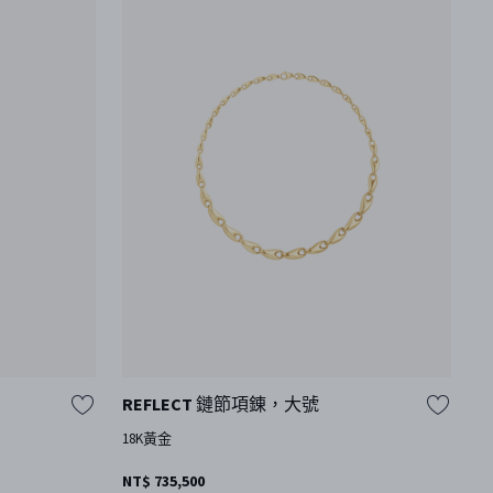
REFLECT 鏈節項錬，大號
M
18K黃金
1
其
NT$ 735,500
N