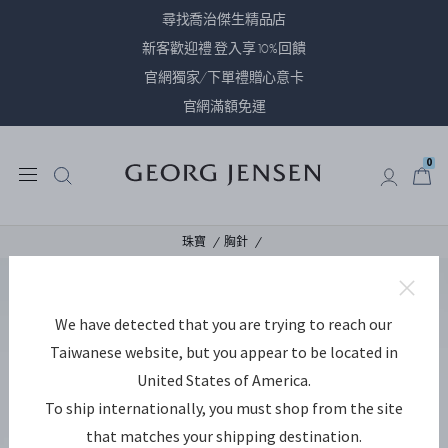
尋找喬治傑生精品店
新客歡迎禮 登入享10%回饋
官網獨家/下單禮贈心意卡
官網滿額免運
0
0
珠寶
胸針
We have detected that you are trying to reach our
Taiwanese website, but you appear to be located in
United States of America.
To ship internationally, you must shop from the site
that matches your shipping destination.