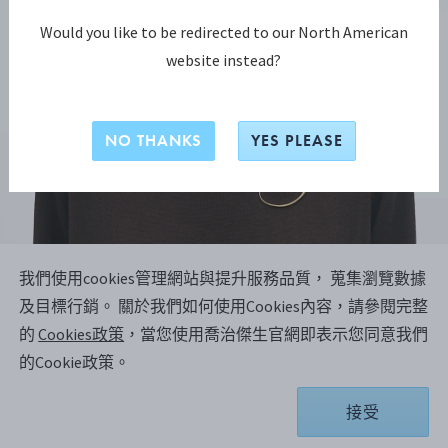
Would you like to be redirected to our North American
website instead?
NO THANKS
YES PLEASE
我們使用cookies管理網站與提升服務品質， 蒐集瀏覽數據
OFFSPRING系列
及目標行銷。
關於我們如何使用Cookies內容，請參閱完整
OFFSPRING 胸針，中號
的
Cookies政策
，當您使用喬治傑生官網即表示您同意我們
的Cookie政策。
18K黃金
接受
商品依據庫存所在地不同，配送時間約 1-2 個工作 周.