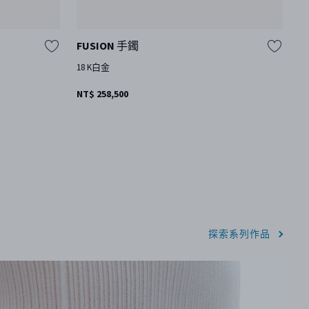
FUSION 手鐲
R
18 K白金
1
NT$ 258,500
N
探索系列作品