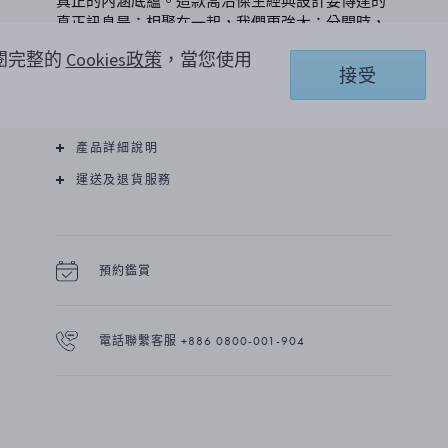
真正的內涵底蘊。這款喬治傑生經典設計要傳達的
真正訊息是：相聚在一起，我們更強大；分開時，
我的精采同樣不遑多讓。
參閱完整的
Cookies政策
，當您使用
接受
了解更多
產品詳細說明
運送及退貨服務
預約鑑賞
電話聯繫客服 +886 0800-001-904