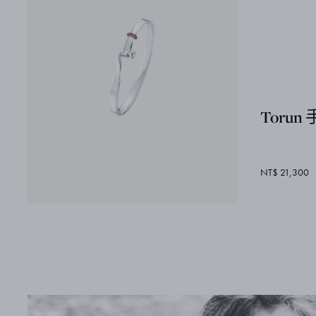
Toru
NT$ 21,300