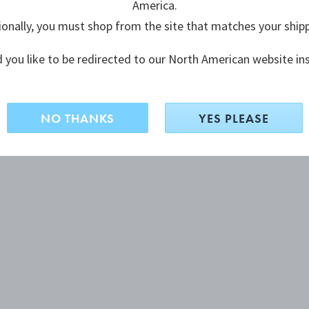
America.
ionally, you must shop from the site that matches your ship
 you like to be redirected to our North American website in
NO THANKS
YES PLEASE