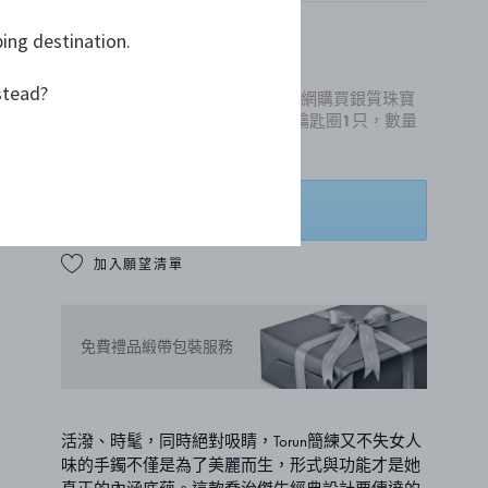
ping destination.
NT$ 15,200
stead?
8月禮贈季，即日起至31號止，官網購買銀質珠寶
滿額15,000，即贈品牌經典愛心鑰匙圈1只，數量
有限、送完為止。
添加到購物籃
加入願望清單
免費禮品緞帶包裝服務
活潑、時髦，同時絕對吸睛，Torun簡練又不失女人
味的手鐲不僅是為了美麗而生，形式與功能才是她