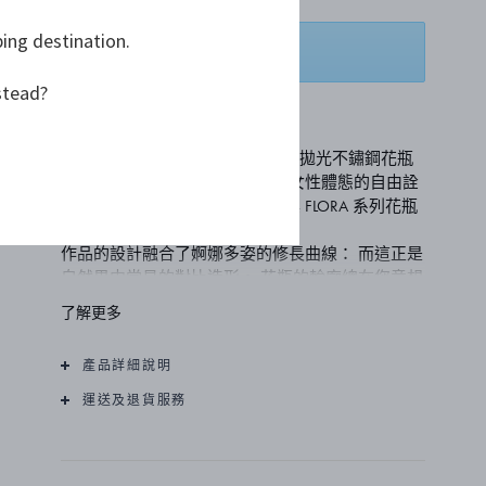
ping destination.
添加到購物籃
stead?
加入願望清單
FLORA 花瓶─宛如雕塑藝術的鏡面拋光不鏽鋼花瓶
這款作品的設計靈感，來自於對女性體態的自由詮
釋；當代設計師 Todd Bracher 在其 FLORA 系列花瓶
之中，巧妙地營造了對比之美
作品的設計融合了婀娜多姿的修長曲線： 而這正是
自然界中常見的對比造形。 花瓶的輪廓總在您意想
不到之處，勾勒出不對稱的線條，而這樣的特質正
了解更多
汲取自大自然之中。 渾厚有力的曲線與優雅柔和的
弧形設計，使得這款花瓶在任何桌面上都能成為一
產品詳細說明
件足以令人讚嘆不已的裝飾品。
鏡面拋光不鏽鋼材質能映照美麗的花朵，創造出絕
運送及退貨服務
美的視覺效果，且能完美突顯花朵本身的自然色彩
與美好質地。 也因此，花瓶能與花朵相輔相成，共
同形成一幅全然獨特非凡的景致，且能隨著不同花