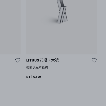
LITUUS 花瓶，大號
B
鏡面拋光不銹鋼
鏡
NT$ 6,500
N