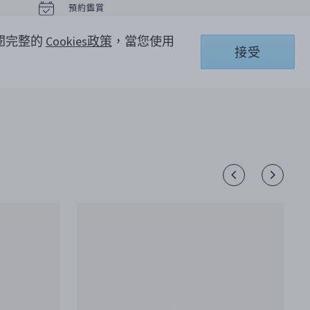
卉的不同配置而展現千姿百媚。
預約鑑賞
此作品堪稱自然與藝術的精采結合。
參閱完整的
Cookies政策
，當您使用
接受
電話聯繫客服 +886 0800-001-904