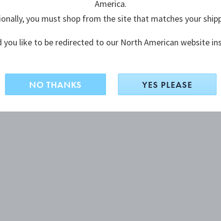
America.
ionally, you must shop from the site that matches your ship
 you like to be redirected to our North American website in
NO THANKS
YES PLEASE