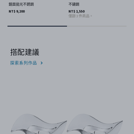
鏡面拋光不銹鋼
不鏽鋼
鏡
NT$ 9,200
NT$ 1,550
NT$
僅餘 3 件商品。
搭配建議
探索系列作品