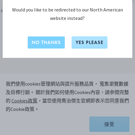
Would you like to be redirected to our North American
website instead?
NO THANKS
YES PLEASE
我們使用cookies管理網站與提升服務品質， 蒐集瀏覽數據
COBRA系列
及目標行銷。
關於我們如何使用Cookies內容，請參閱完整
COBRA 餐燭架二件組
的
Cookies政策
，當您使用喬治傑生官網即表示您同意我們
的Cookie政策。
鏡面拋光不銹鋼
接受