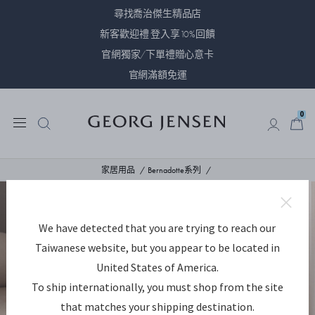
尋找喬治傑生精品店
新客歡迎禮 登入享10%回饋
官網獨家/下單禮贈心意卡
官網滿額免運
0
0
家居用品
Bernadotte系列
We have detected that you are trying to reach our
Taiwanese website, but you appear to be located in
United States of America.
To ship internationally, you must shop from the site
that matches your shipping destination.