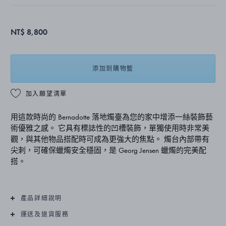
NT$ 8,800
添加到購物籃
加入願望清單
用這款時尚的 Bernadotte 落地燭臺為您的家中增添一絲裝飾藝
術優雅之感。 它具有標誌性的凹槽裝飾，單獨使用時非常美
觀，與其他物品搭配時可成為更強大的焦點。 燭台內部帶有
尖刺，可確保蠟燭安全穩固，是 Georg Jensen 蠟燭的完美配
搭。
產品詳細說明
運送及退貨服務