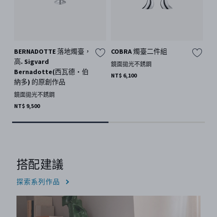
BERNADOTTE 落地燭臺，
COBRA 燭臺二件組
C
高. Sigvard
鏡面拋光不銹鋼
不
Bernadotte(西瓦德・伯
NT$ 6,100
NT$
納多) 的原創作品
鏡面拋光不銹鋼
NT$ 9,500
搭配建議
探索系列作品