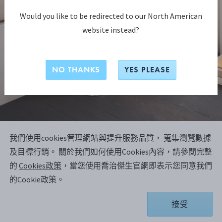
Would you like to be redirected to our North American
website instead?
NO THANKS
YES PLEASE
我們使用cookies管理網站與提升服務品質， 蒐集瀏覽數據
BERNADOTTE系列
及目標行銷。
關於我們如何使用Cookies內容，請參閱完整
BERNADOTTE 落地燭臺，小號
的
Cookies政策
，當您使用喬治傑生官網即表示您同意我們
Sigvard Bernadotte(西瓦德・伯納多)
的Cookie政策。
的原創作品
接受
鏡面拋光不銹鋼