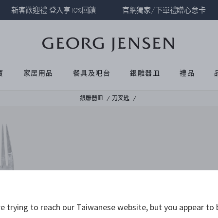
新客歡迎禮 登入享10%回饋
官網獨家/下單禮贈心意卡
寶
家居用品
餐具及吧台
銀雕器皿
禮品
銀雕器皿
刀叉匙
 trying to reach our Taiwanese website, but you appear to 