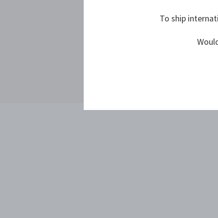
To ship internat
Would