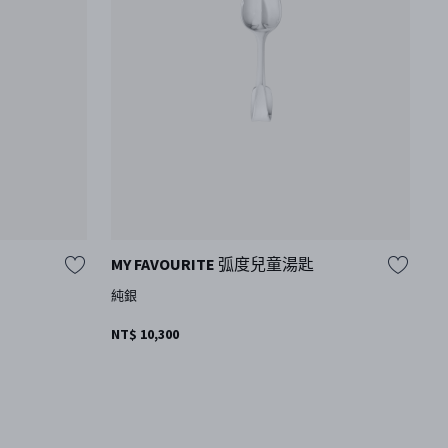
MY FAVOURITE 弧度兒童湯匙
A
純銀
純
NT$ 10,300
N