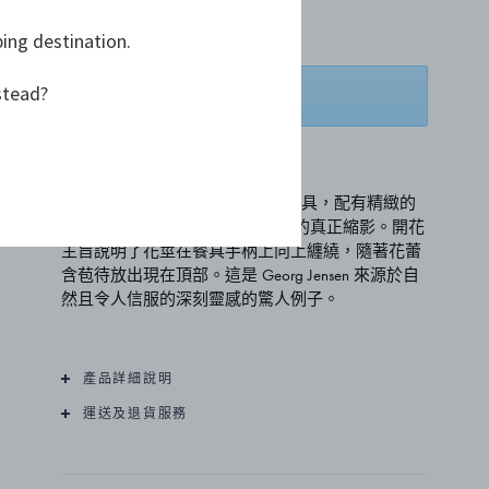
NT$ 72,700
ping destination.
stead?
特別訂單
加入願望清單
Blossom Gold 是手工製作的純銀餐具，配有精緻的
18 克拉鍍金花蕾 - 是新藝術運動的真正縮影。開花
主旨說明了花莖在餐具手柄上向上纏繞，隨著花蕾
含苞待放出現在頂部。這是 Georg Jensen 來源於自
然且令人信服的深刻靈感的驚人例子。
產品詳細說明
運送及退貨服務