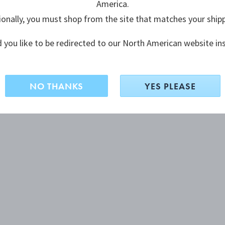
America.
ionally, you must shop from the site that matches your ship
 you like to be redirected to our North American website in
NO THANKS
YES PLEASE