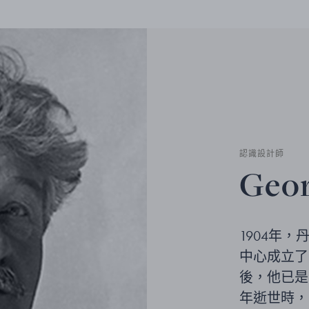
認識設計師
Geor
1904年，丹
中心成立了
後，他已是
年逝世時，