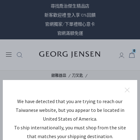
尋找喬治傑生精品店
新客歡迎禮 登入享10%回饋
官網獨家/下單禮贈心意卡
官網滿額免運
0
0
銀雕器皿
刀叉匙
We have detected that you are trying to reach our
Taiwanese website, but you appear to be located in
United States of America.
To ship internationally, you must shop from the site
that matches your shipping destination.