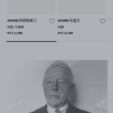
ACORN 短柄晚餐刀
ACORN 兒童叉
B
純銀, 不鏽鋼
純銀
純
NT$ 12,900
NT$ 11,000
NT$