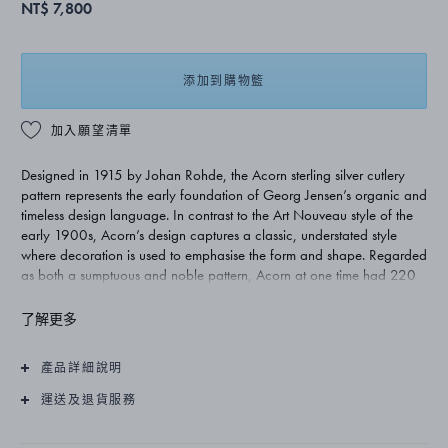
NT$ 7,800
添加到購物籃
加入願望清單
Designed in 1915 by Johan Rohde, the Acorn sterling silver cutlery
pattern represents the early foundation of Georg Jensen’s organic and
timeless design language. In contrast to the Art Nouveau style of the
early 1900s, Acorn’s design captures a classic, understated style
where decoration is used to emphasise the form and shape. Regarded
as both a sumptuous and noble pattern, Acorn at one time had 220
individual pieces. Today’s range totals approximately 75 pieces and
remains one of Georg Jensen’s most exclusive silver cutlery patterns.
了解更多
產品詳細說明
運送及退貨服務