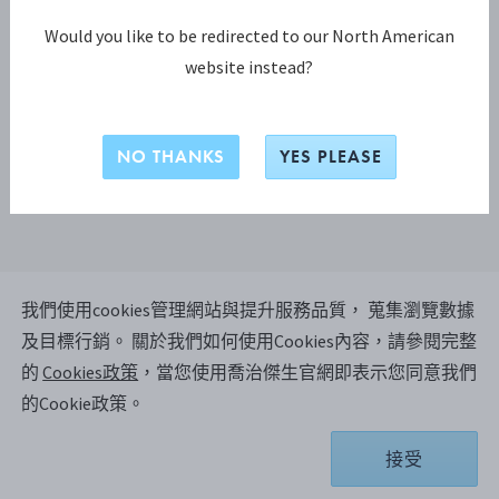
Would you like to be redirected to our North American
website instead?
NO THANKS
YES PLEASE
我們使用cookies管理網站與提升服務品質， 蒐集瀏覽數據
ACORN 茶匙，小
及目標行銷。
關於我們如何使用Cookies內容，請參閱完整
的
Cookies政策
，當您使用喬治傑生官網即表示您同意我們
的Cookie政策。
純銀
商品依據庫存所在地不同，配送時間約 2-4 個工作 周.
接受