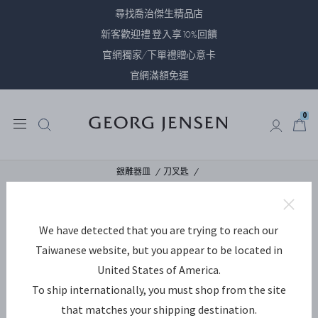
尋找喬治傑生精品店
新客歡迎禮 登入享10%回饋
官網獨家/下單禮贈心意卡
官網滿額免運
0
0
銀雕器皿
刀叉匙
We have detected that you are trying to reach our
Taiwanese website, but you appear to be located in
United States of America.
To ship internationally, you must shop from the site
that matches your shipping destination.