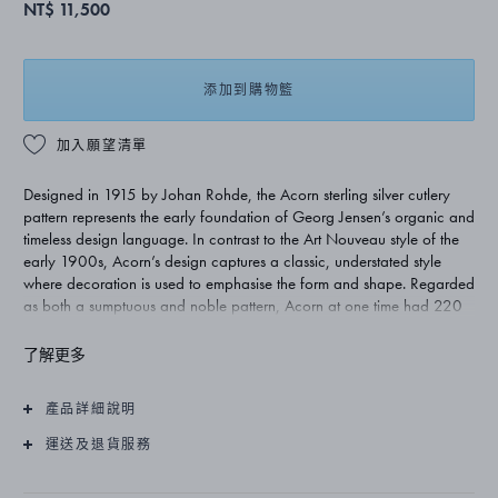
NT$ 11,500
添加到購物籃
加入願望清單
Designed in 1915 by Johan Rohde, the Acorn sterling silver cutlery
pattern represents the early foundation of Georg Jensen’s organic and
timeless design language. In contrast to the Art Nouveau style of the
early 1900s, Acorn’s design captures a classic, understated style
where decoration is used to emphasise the form and shape. Regarded
as both a sumptuous and noble pattern, Acorn at one time had 220
individual pieces. Today’s range totals approximately 75 pieces and
remains one of Georg Jensen’s most exclusive silver cutlery patterns.
了解更多
產品詳細說明
運送及退貨服務