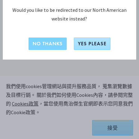
Would you like to be redirected to our North American
website instead?
NO THANKS
YES PLEASE
我們使用cookies管理網站與提升服務品質， 蒐集瀏覽數據
ACORN 沙拉叉
及目標行銷。
關於我們如何使用Cookies內容，請參閱完整
的
Cookies政策
，當您使用喬治傑生官網即表示您同意我們
的Cookie政策。
純銀
商品依據庫存所在地不同，配送時間約 2-4 個工作 周.
接受