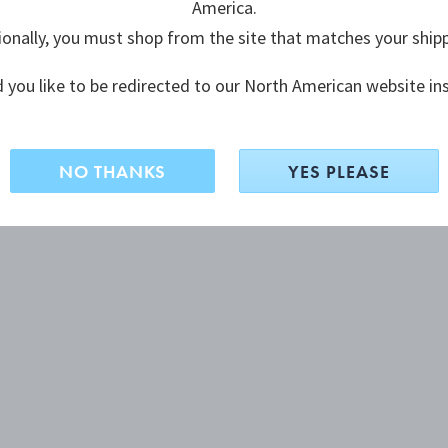
America.
ionally, you must shop from the site that matches your ship
 you like to be redirected to our North American website in
NO THANKS
YES PLEASE