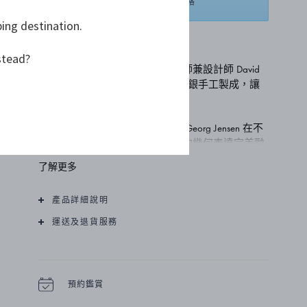
聯繫我們以獲取價格
ping destination.
加入願望清單
stead?
這款中心裝飾品由丹麥著名建築師兼設計師 David
Thulstrup 設計，在哥本哈根採用純銀手工製成，讓
人一眼難忘。
這款大師級的奢華設計傑作參考 Georg Jensen 在不
同時代的風格，將多種對比鮮明的幾何表達完美融
合到一起。
了解更多
製作該飾品需要至少十年的銀匠工藝經驗。令人驚
產品詳細說明
歎的是，這款設計傑作的表面有約 3000 多處錘
痕，從製作開始到完成需要大約四個月的時間。
運送及退貨服務
預約鑑賞