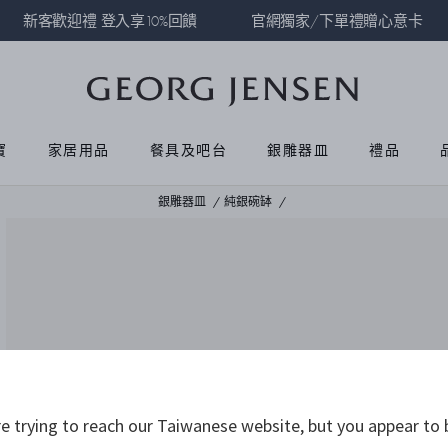
新客歡迎禮 登入享10%回饋
官網獨家/下單禮贈心意卡
寶
家居用品
餐具及吧台
銀雕器皿
禮品
銀雕器皿
純銀碗缽
 trying to reach our Taiwanese website, but you appear to 