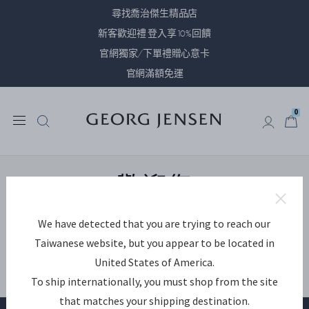
尋找喬治傑生精品店
新客歡迎禮 登入享10%回饋
官網獨家/下單禮贈心意卡
官網滿額免運
0
0
歡迎您
We have detected that you are trying to reach our
Taiwanese website, but you appear to be located in
United States of America.
To ship internationally, you must shop from the site
that matches your shipping destination.