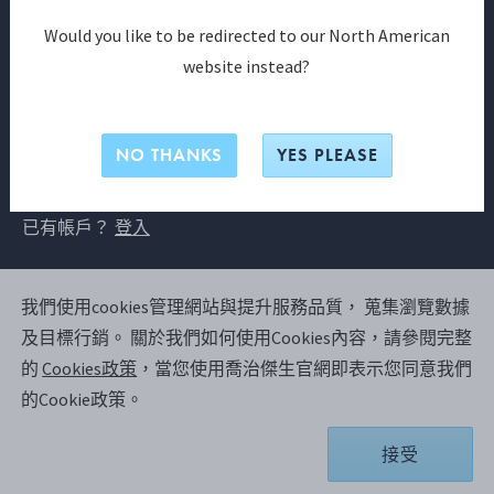
Would you like to be redirected to our North American
您可以在此註冊為My Georg
website instead?
Jensen會員
NO THANKS
YES PLEASE
註冊
已有帳戶？
登入
加入我們，今日即可探索一個充滿獨家福
我們使用cookies管理網站與提升服務品質， 蒐集瀏覽數據
利的世界。
及目標行銷。
關於我們如何使用Cookies內容，請參閱完整
的
Cookies政策
，當您使用喬治傑生官網即表示您同意我們
保存送貨資訊以便快速查詢
的Cookie政策。
首單 10% 折扣
接受
優先收到最新的消息與優惠