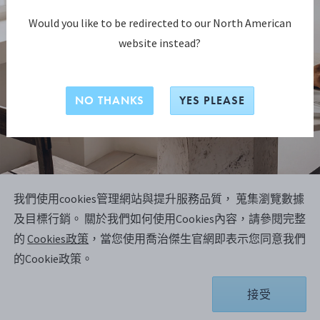
Would you like to be redirected to our North American
website instead?
NO THANKS
YES PLEASE
我們使用cookies管理網站與提升服務品質， 蒐集瀏覽數據
COBRA系列
及目標行銷。
關於我們如何使用Cookies內容，請參閱完整
COBRA 置物碗，中號
的
Cookies政策
，當您使用喬治傑生官網即表示您同意我們
的Cookie政策。
鏡面拋光不銹鋼
接受