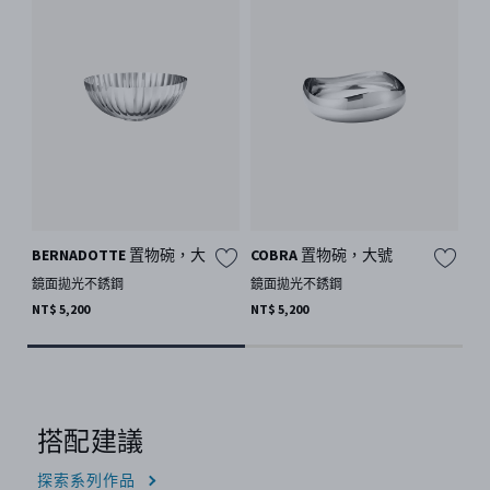
產品詳細說明
運送及退貨服務
預約鑑賞
電話聯繫客服 +886 0800-001-904
BERNADOTTE 置物碗，大
COBRA 置物碗，大號
B
鏡面拋光不銹鋼
鏡面拋光不銹鋼
鏡
NT$ 5,200
NT$ 5,200
NT$
搭配建議
探索系列作品