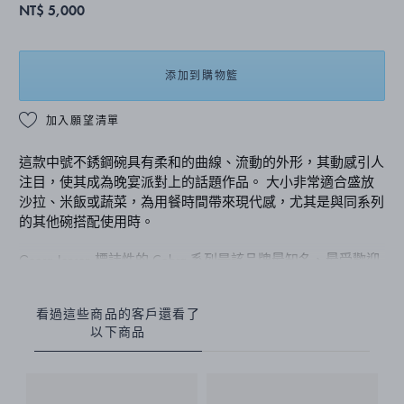
NT$ 5,000
添加到購物籃
加入願望清單
這款中號不銹鋼碗具有柔和的曲線、流動的外形，其動感引人
注目，使其成為晚宴派對上的話題作品。 大小非常適合盛放
沙拉、米飯或蔬菜，為用餐時間帶來現代感，尤其是與同系列
的其他碗搭配使用時。
Georg Jensen 標誌性的 Cobra 系列是該品牌最知名、最受歡迎
的系列之一。 餐具由德國設計師 Constantin Wortmann 創作，
不僅為日常用品帶來幽默感和現代雕塑風格，而且從不忽略其
看過這些商品的客戶還看了
功能性。
以下商品
這款中等大小的置物碗採用鏡面拋光不銹鋼精製而成。
了解更多