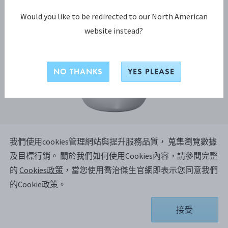
Would you like to be redirected to our North American
website instead?
NO THANKS
YES PLEASE
我們使用cookies管理網站與提升服務品質， 蒐集瀏覽數據
SKY系列
及目標行銷。
關於我們如何使用Cookies內容，請參閱完整
SKY 水瓶
的
Cookies政策
，當您使用喬治傑生官網即表示您同意我們
的Cookie政策。
不鏽鋼
接受