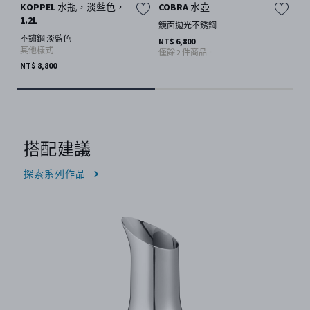
KOPPEL 水瓶，淡藍色，
COBRA 水壺
K
1.2L
1.
鏡面拋光不銹鋼
不鏽鋼 淡藍色
不
NT$ 6,800
其他樣式
其
僅餘 2 件商品。
NT$ 8,800
NT$
搭配建議
探索系列作品