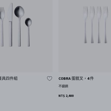
K 餐具四件組
COBRA 蛋糕叉，4 件
不鏽鋼
NT$ 2,400