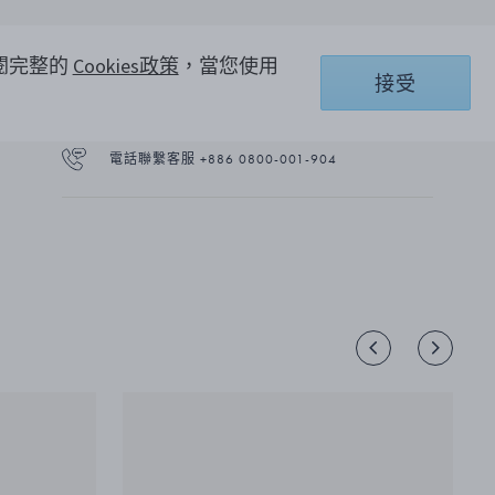
218mm) 和一個茶匙 (3651133, 125mm) 各六個。 它
由不銹鋼製成，採用鏡面拋光飾面，適用於洗碗
參閱完整的
Cookies政策
，當您使用
機。
接受
預約鑑賞
電話聯繫客服 +886 0800-001-904