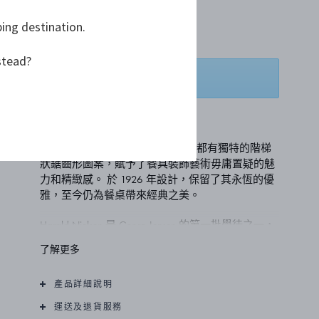
ping destination.
NT$ 19,400
stead?
添加到購物籃
加入願望清單
這款 Pyramid 餐具每個手柄的底部都有獨特的階梯
狀鋸齒形圖案，賦予了餐具裝飾藝術毋庸置疑的魅
力和精緻感。 於 1926 年設計，保留了其永恆的優
雅，至今仍為餐桌帶來經典之美。
Harald Nielsen 是 Georg Jensen 的第一批學徒之一，
他作為繪圖者和銀匠的技能使他成為大師最值得信
了解更多
賴的合作者之一。 他向品牌引入了更為簡約的美
學，並為其工作了五十多年，因此備受讚譽。
產品詳細說明
這款套組包括一個晚餐匙 (3651011, 197mm)、一個
運送及退貨服務
晚餐叉 (3651112, 192mm)、一把餐刀 (3651117,