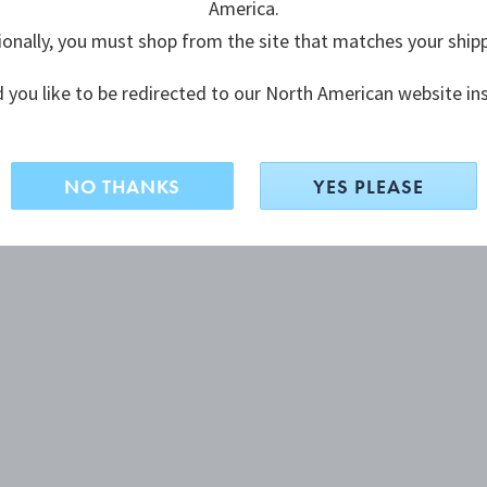
America.
ionally, you must shop from the site that matches your ship
 you like to be redirected to our North American website in
NO THANKS
YES PLEASE