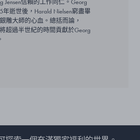
g Jensen信賴的工作同仁。Georg
935年逝世後，Harald Nielsen窮盡畢
銀雕大師的心血。總括而論，
n幾乎將超過半世紀的時間貢獻於Georg
。