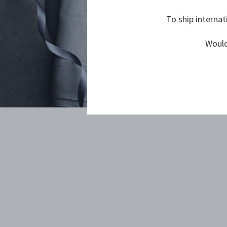
To ship internat
Would