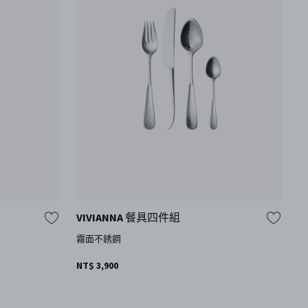
VIVIANNA 餐具四件組
A
霧面不銹鋼
霧
NT$ 3,900
N