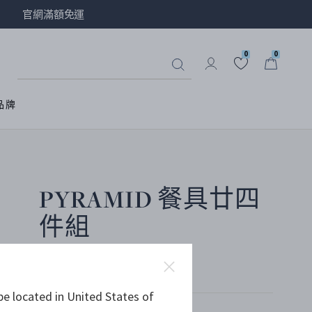
官網滿額免運
0
0
品牌
PYRAMID 餐具廿四
件組
鏡面拋光不銹鋼
be located in United States of
僅餘 1 件商品。