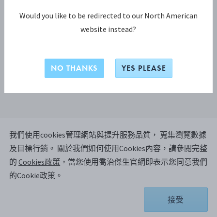
Would you like to be redirected to our North American
website instead?
NO THANKS
YES PLEASE
BLOSSOM 胡椒罐 2A
我們使用cookies管理網站與提升服務品質， 蒐集瀏覽數據
及目標行銷。
關於我們如何使用Cookies內容，請參閱完整
的
Cookies政策
，當您使用喬治傑生官網即表示您同意我們
商品依據庫存所在地不同，配送時間約 8-12 個工作 周.
的Cookie政策。
NT$ 99,700
接受