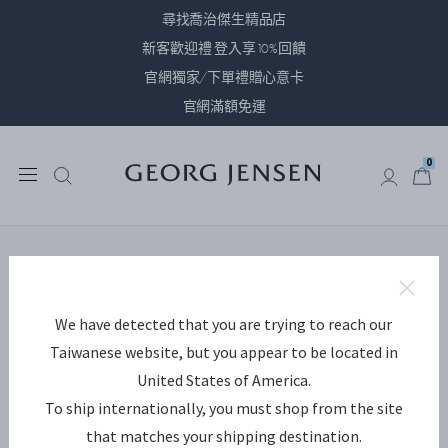
尋找喬治傑生精品店
新客歡迎禮 登入享10%回饋
官網獨家/下單禮贈心意卡
官網滿額免運
0
0
We have detected that you are trying to reach our
Taiwanese website, but you appear to be located in
United States of America.
To ship internationally, you must shop from the site
that matches your shipping destination.