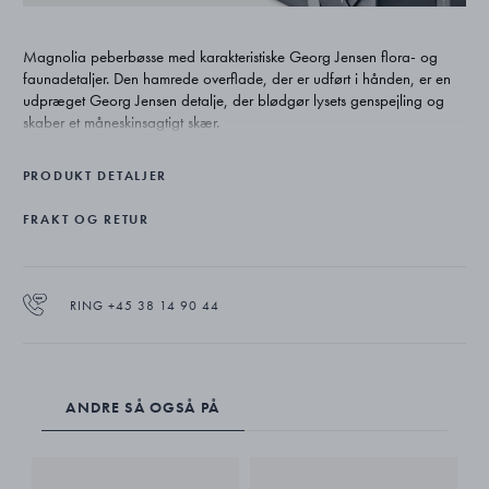
Magnolia peberbøsse med karakteristiske Georg Jensen flora- og
faunadetaljer. Den hamrede overflade, der er udført i hånden, er en
udpræget Georg Jensen detalje, der blødgør lysets genspejling og
skaber et måneskinsagtigt skær.
PRODUKT DETALJER
FRAKT OG RETUR
RING +45 38 14 90 44
ANDRE SÅ OGSÅ PÅ