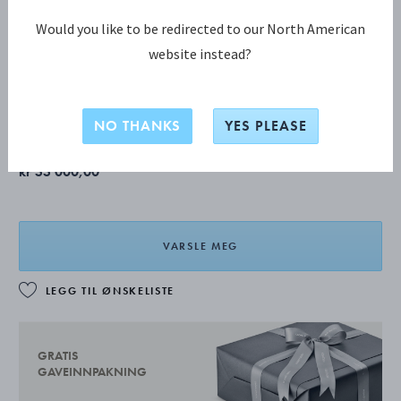
Would you like to be redirected to our North American
website instead?
BLOSSOM peberbøsse 2A
Utsolgt
NO THANKS
YES PLEASE
kr 33 000,00
VARSLE MEG
LEGG TIL ØNSKELISTE
GRATIS
GAVEINNPAKNING