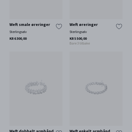
Weft smale øreringer
Weft øreringer
Sterlingsølv
Sterlingsølv
KR 6 300,00
KR 5 500,00
Bare 3 tilbake
Weft dobbelt armbånd
Weft enkelt armbånd