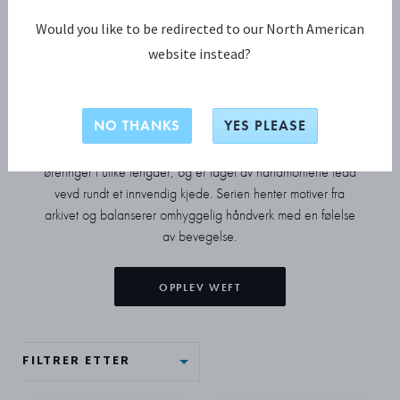
Would you like to be redirected to our North American
SMYKKER
website instead?
Weft-kolleksjonen
NO THANKS
YES PLEASE
Denne kolleksjonen tolker vevekunsten i sterlingsølv.
Smykkene spenner fra enkle kjeder til kjeder i flere lag og
øreringer i ulike lengder, og er laget av håndmonterte ledd
vevd rundt et innvendig kjede. Serien henter motiver fra
arkivet og balanserer omhyggelig håndverk med en følelse
av bevegelse.
OPPLEV WEFT
FILTRER ETTER