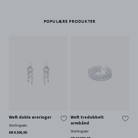
POPULÆRE PRODUKTER
Weft doble øreringer
Weft tredobbelt
We
armbånd
Sterlingsølv
Ste
Sterlingsølv
KR 6 200,00
KR 
Bar