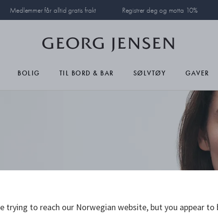
Medlemmer får alltid gratis frakt
Registrer deg og motta 10%
BOLIG
TIL BORD & BAR
SØLVTØY
GAVER
 trying to reach our Norwegian website, but you appear to 
Georg Jensens