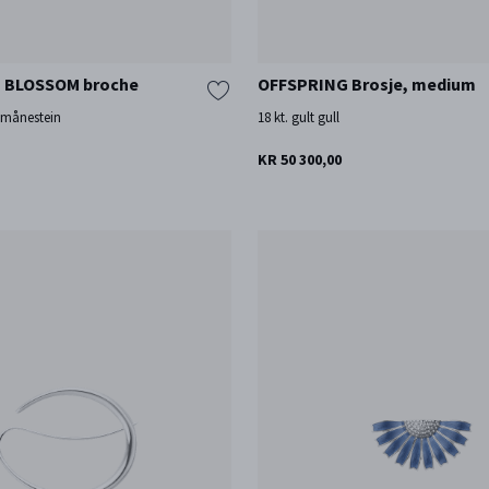
 BLOSSOM broche
OFFSPRING Brosje, medium
å månestein
18 kt. gult gull
KR 50 300,00