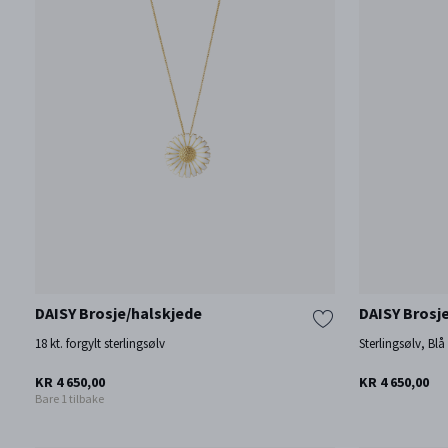
DAISY Brosje/halskjede
DAISY Brosje
18 kt. forgylt sterlingsølv
Sterlingsølv, Blå
KR 4 650,00
KR 4 650,00
Bare 1 tilbake