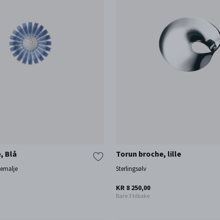
, Blå
Torun broche, lille
 emalje
Sterlingsølv
KR 8 250,00
Bare 3 tilbake