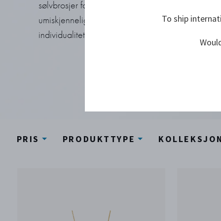
sølvbrosjer for kvinner. Disse brosjene er unike, 
To ship internat
umiskjennelig skandinaviske og tilfører garderob
individualitet.
Would
PRIS
PRODUKTTYPE
KOLLEKSJO