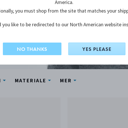
America.
elegante og
ionally, you must shop from the site that matches your ship
en din
 you like to be redirected to our North American website in
NO THANKS
YES PLEASE
N
MATERIALE
MER