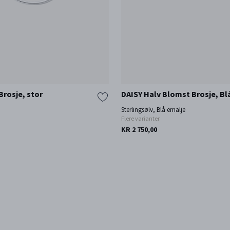
rosje, stor
DAISY Halv Blomst Brosje, Bl
Sterlingsølv, Blå emalje
Flere varianter
KR 2 750,00