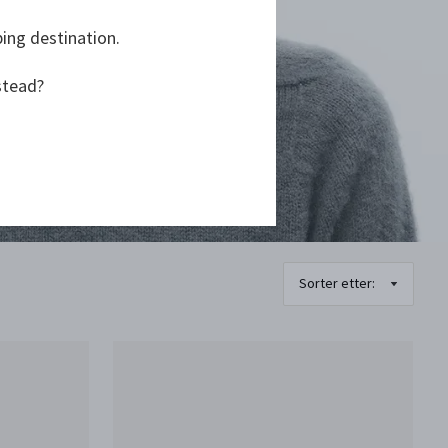
ping destination.
stead?