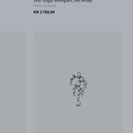
18 kt. forgylt sterlingsølv, Hvit emalje
Flere varianter
KR 2 750,00