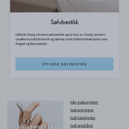
Sølvbestikk
Utforsk Georg Jensens sølvbestikk og se mer av Georg Jensens
utsøkte kunsthåndverk og sølvtøy med tidløse kolleksjoner som
Koppel og Bernadotte.
UTFORSK SØLVBESTIKK
Alle gullsmykker
Gull øreringer
Gull halskjeder
Gull armbånd
GULLSMYKKER