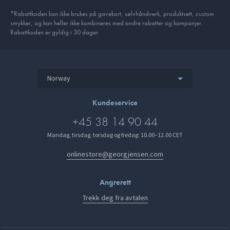
*Rabattkoden kan ikke brukes på gavekort, sølvhåndverk, produkt­sett, custom
smykker, og kan heller ikke kombineres med andre rabatter og kampanjer.
Rabattkoden er gyldig i 30 dager.
Norway
Kundeservice
+45 38 14 90 44
Mandag, tirsdag, torsdag og fredag: 10.00–12.00 CET
onlinestore@georgjensen.com
Angrerett
Trekk deg fra avtalen